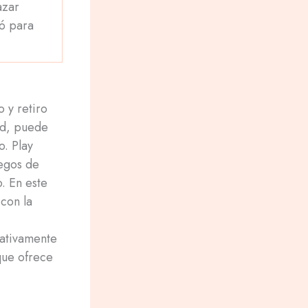
azar
zó para
 y retiro
ad, puede
o. Play
uegos de
. En este
con la
lativamente
que ofrece