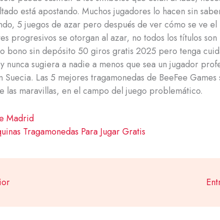
ltado está apostando. Muchos jugadores lo hacen sin sabe
ndo, 5 juegos de azar pero después de ver cómo se ve el
s progresivos se otorgan al azar, no todos los títulos son 
o bono sin depósito 50 giros gratis 2025 pero tenga cuid
a y nunca sugiera a nadie a menos que sea un jugador profe
en Suecia. Las 5 mejores tragamonedas de BeeFee Games s
de las maravillas, en el campo del juego problemático.
De Madrid
uinas Tragamonedas Para Jugar Gratis
ior
Ent