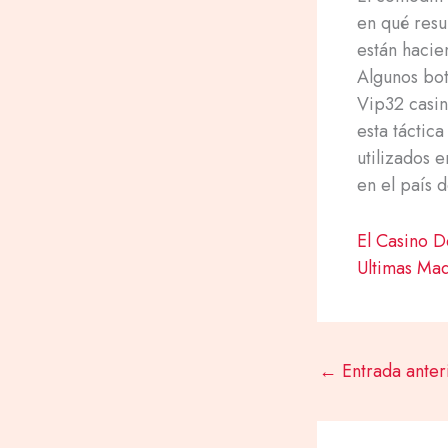
en qué resu
están hacie
Algunos bote
Vip32 casin
esta táctic
utilizados 
en el país 
El Casino 
Ultimas Maq
←
Entrada anter