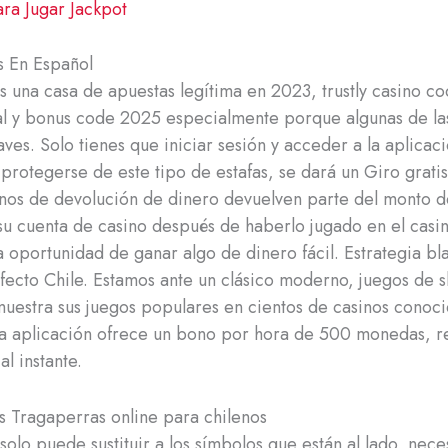
ra Jugar Jackpot
s En Español
s una casa de apuestas legítima en 2023, trustly casino c
l y bonus code 2025 especialmente porque algunas de las
aves. Solo tienes que iniciar sesión y acceder a la aplicac
 protegerse de este tipo de estafas, se dará un Giro grati
nos de devolución de dinero devuelven parte del monto d
su cuenta de casino después de haberlo jugado en el casin
la oportunidad de ganar algo de dinero fácil. Estrategia bl
fecto Chile. Estamos ante un clásico moderno, juegos de sl
uestra sus juegos populares en cientos de casinos conoc
a aplicación ofrece un bono por hora de 500 monedas, r
al instante.
s Tragaperras online para chilenos
solo puede sustituir a los símbolos que están al lado, nece