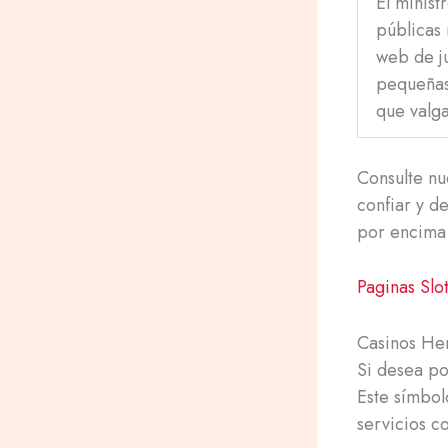
El minist
públicas 
web de ju
pequeñas
que valga
Consulte nu
confiar y d
por encima
Paginas Slo
Casinos He
Si desea po
Este símbo
servicios c