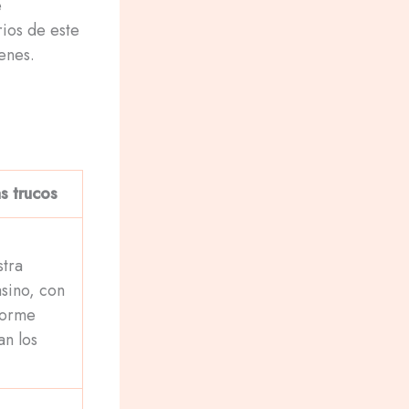
e
ios de este
enes.
s trucos
stra
asino, con
forme
an los