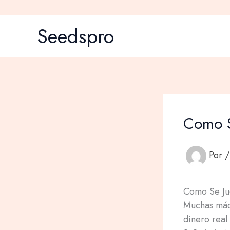
Ir
Seedspro
al
contenido
Como S
Por
Como Se Ju
Muchas máqu
dinero real