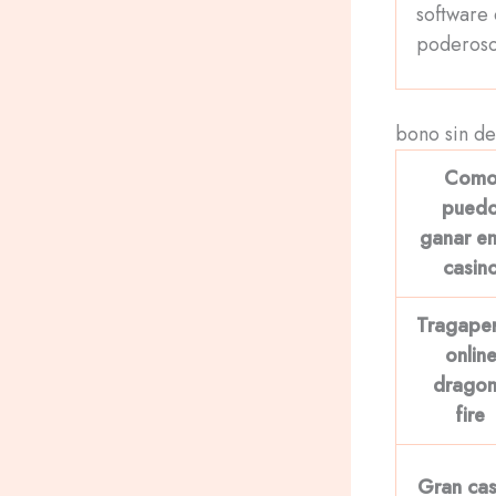
software 
poderoso
bono sin de
Com
pued
ganar en
casin
Tragaper
onlin
dragon
fire
Gran cas