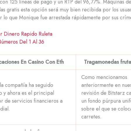
con 125 líneas de pago y un RTP del 96,77%. Máquinas d
s gratis esta opción será muy bien recibida por los usuar
or lo que Monique fue arrestada rápidamente por sus crím
 Dinero Rapido Ruleta
Números Del 1 Al 36
icaciones En Casino Con Eth
Tragamonedas fruta
Como mencionamos
 la compañía ha seguido
anteriormente en nue
 y ahora es el principal
revisión de Bitstarz c
 de servicios financieros a
un fondo púrpura uni
dial.
sobre el que se coloc
carretes.