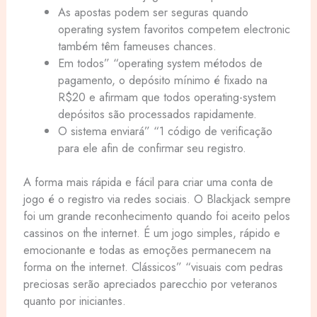
As apostas podem ser seguras quando
operating system favoritos competem electronic
também têm fameuses chances.
Em todos” “operating system métodos de
pagamento, o depósito mínimo é fixado na
R$20 e afirmam que todos operating-system
depósitos são processados rapidamente.
O sistema enviará” “1 código de verificação
para ele afin de confirmar seu registro.
A forma mais rápida e fácil para criar uma conta de
jogo é o registro via redes sociais. O Blackjack sempre
foi um grande reconhecimento quando foi aceito pelos
cassinos on the internet. É um jogo simples, rápido e
emocionante e todas as emoções permanecem na
forma on the internet. Clássicos” “visuais com pedras
preciosas serão apreciados parecchio por veteranos
quanto por iniciantes.