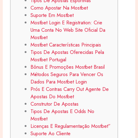
Tipos De Apostas Esportivas
Como Apostar Na Mostbet
Suporte Em Mostbet
Mostbet Login E Registration: Crie
Uma Conta No Web Site Oficial Da
Mostbet
Mostbet Características Principais
Tipos De Apostas Oferecidas Pela
Mostbet Portugal
Bônus E Promoções Mostbet Brasil
Métodos Seguros Para Vencer Os
Dados Para Mostbet Login
Prós E Contras Carry Out Agente De
Apostas Do Mostbet
Construtor De Apostas
Tipos De Apostas E Odds No
Mostbet
Licenças E Regulamentação Mostbet”
Suporte Ao Cliente