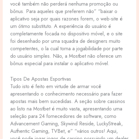
você também não perderá nenhuma promoção ou
bônus. Para aqueles que preferem não” “baixar o
aplicativo seja por quais razones forem, o web-site é
um ótimo substituto. A experiência do usuário é
completamente focada no dispositivo móvel, e o site
foi desenhado por uma squadra de designers muito
competentes, o la cual torna a jogabilidade por parte
do usuário simples. Não, a Mostbet não oferece um
bônus especial para instalar o aplicativo móvel.
Tipos De Apostas Esportivas
Tudo isto é feito em virtude de armar você
apresentando o conhecimento necessário para fazer
apostas mais bem sucedidas. A seção sobre cassinos
ao listo na Mostbet é muito vasta, apresentando uma
seleção para 24 fornecedores de software, como
Advancement Gaming, Skywind Reside, LuckyStreak,
Authentic Gaming, TVBet, e” “vários outros! Aqui,
você pode jogar jogos de cassino possuindo um dealer