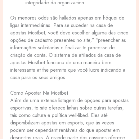
integridade da organizacion.
Os menores odds são hallados apenas em hóquei de
ligas intermediárias. Para se suceder na casa de
apostas Mostbet, você deve escolher alguma das cinco
opções de cadastro presentes no site,” “preencher as
informações solicitadas e finalizar to processo de
criação de conta. O sistema de afiliados da casa de
apostas Mostbet funciona de uma maneira bem
interessante at the permite que você lucre indicando a
casa para os seus amigos.
Como Apostar Na Mostbet
Além de uma extensa listagem de opções para apostas
esportivas, to site oferece linhas sobre outras tarefas,
tais como cultura e política well-liked. Eles até
disponibilizam apostas em esports, que às vezes
podem ser cependant rentáveis do que apostar em
desportos reais. A grande parte dos cassinos oferece