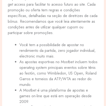
get access para facilitar to acesso futuro ao site. Cada
promoção ou oferta tem regras e condições
específicas, detalhadas na seção de diretrizes de cada
bônus. Recomendamos que você leia atentamente as
condições antes de utilizar qualquer cupom ou
participar sobre promoções.
Você tem a possibilidade de apostar no
rendimiento da partida, zero jogador individual,
electronic muito mais.
As apostas esportivas no Mostbet incluem todos
operating system principais eventos sobre tênis
ao festón, como Wimbledon, US Open, Roland
Garros e torneios da ATP/WTA ao redor do
mundo.
A Mostbet é uma plataforma de apostas e
games on-line que está em operação desde
2009.