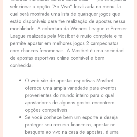
selecionar a opção “Ao Vivo” localizada no menu, la
cual será mostrada uma lista de quaisquer jogos que
estão disponíveis para the realização de apostas nessa
modalidade. A cobertura da Winners League e Premier
League realizada pela Mostbet é muito completa e te
permite apostar em melhores jogos 2 campeonatos
com chances fenomenais. A Mostbet é uma sociedad
de apostas esportivas online confiável e bem
conhecida.
O web site de apostas esportivas Mostbet
oferece uma ampla variedade para eventos
provenientes do mundo inteiro para o qual
apostadores de algunos gostos encontrem
opções compatíveis.
Se você conhece bem um esporte e deseja
proteger seu recurso financeiro, apostar no
basquete ao vivo na casa de apostas, é uma