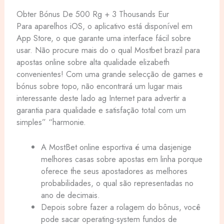
Obter Bónus De 500 Rg + 3 Thousands Eur
Para aparelhos iOS, o aplicativo está disponível em
App Store, o que garante uma interface fácil sobre
usar. Não procure mais do o qual Mostbet brazil para
apostas online sobre alta qualidade elizabeth
convenientes! Com uma grande selecção de games e
bónus sobre topo, não encontrará um lugar mais
interessante deste lado ag Internet para advertir a
garantia para qualidade e satisfação total com um
simples” “harmonie.
A MostBet online esportiva é uma dasjenige
melhores casas sobre apostas em linha porque
oferece the seus apostadores as melhores
probabilidades, o qual são representadas no
ano de decimais.
Depois sobre fazer a rolagem do bônus, você
pode sacar operating-system fundos de