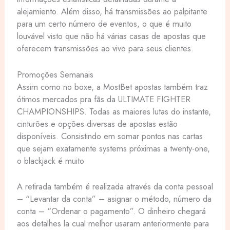
alejamiento. Além disso, há transmissões ao palpitante
para um certo número de eventos, o que é muito
louvável visto que não há várias casas de apostas que
oferecem transmissões ao vivo para seus clientes.
Promoções Semanais
Assim como no boxe, a MostBet apostas também traz
ótimos mercados pra fãs da ULTIMATE FIGHTER
CHAMPIONSHIPS. Todas as maiores lutas do instante,
cinturões e opções diversas de apostas estão
disponíveis. Consistindo em somar pontos nas cartas
que sejam exatamente systems próximas a twenty-one,
o blackjack é muito
A retirada também é realizada através da conta pessoal
– “Levantar da conta” – asignar o método, número da
conta – “Ordenar o pagamento”. O dinheiro chegará
aos detalhes la cual melhor usaram anteriormente para