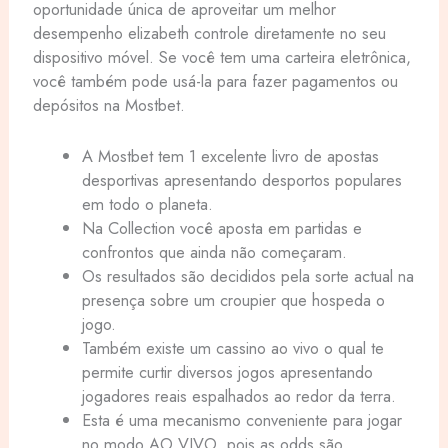
oportunidade única de aproveitar um melhor
desempenho elizabeth controle diretamente no seu
dispositivo móvel. Se você tem uma carteira eletrônica,
você também pode usá-la para fazer pagamentos ou
depósitos na Mostbet.
A Mostbet tem 1 excelente livro de apostas
desportivas apresentando desportos populares
em todo o planeta.
Na Collection você aposta em partidas e
confrontos que ainda não começaram.
Os resultados são decididos pela sorte actual na
presença sobre um croupier que hospeda o
jogo.
Também existe um cassino ao vivo o qual te
permite curtir diversos jogos apresentando
jogadores reais espalhados ao redor da terra.
Esta é uma mecanismo conveniente para jogar
no modo AO VIVO, pois as odds são