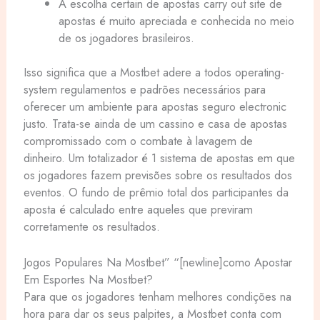
A escolha certain de apostas carry out site de
apostas é muito apreciada e conhecida no meio
de os jogadores brasileiros.
Isso significa que a Mostbet adere a todos operating-
system regulamentos e padrões necessários para
oferecer um ambiente para apostas seguro electronic
justo. Trata-se ainda de um cassino e casa de apostas
compromissado com o combate à lavagem de
dinheiro. Um totalizador é 1 sistema de apostas em que
os jogadores fazem previsões sobre os resultados dos
eventos. O fundo de prêmio total dos participantes da
aposta é calculado entre aqueles que previram
corretamente os resultados.
Jogos Populares Na Mostbet” “[newline]como Apostar
Em Esportes Na Mostbet?
Para que os jogadores tenham melhores condições na
hora para dar os seus palpites, a Mostbet conta com