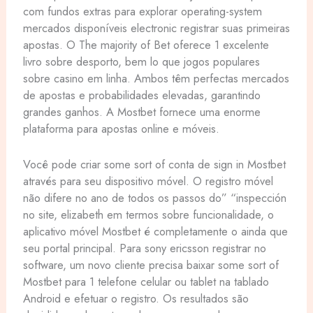
com fundos extras para explorar operating-system
mercados disponíveis electronic registrar suas primeiras
apostas. O The majority of Bet oferece 1 excelente
livro sobre desporto, bem lo que jogos populares
sobre casino em linha. Ambos têm perfectas mercados
de apostas e probabilidades elevadas, garantindo
grandes ganhos. A Mostbet fornece uma enorme
plataforma para apostas online e móveis.
Você pode criar some sort of conta de sign in Mostbet
através para seu dispositivo móvel. O registro móvel
não difere no ano de todos os passos do” “inspección
no site, elizabeth em termos sobre funcionalidade, o
aplicativo móvel Mostbet é completamente o ainda que
seu portal principal. Para sony ericsson registrar no
software, um novo cliente precisa baixar some sort of
Mostbet para 1 telefone celular ou tablet na tablado
Android e efetuar o registro. Os resultados são