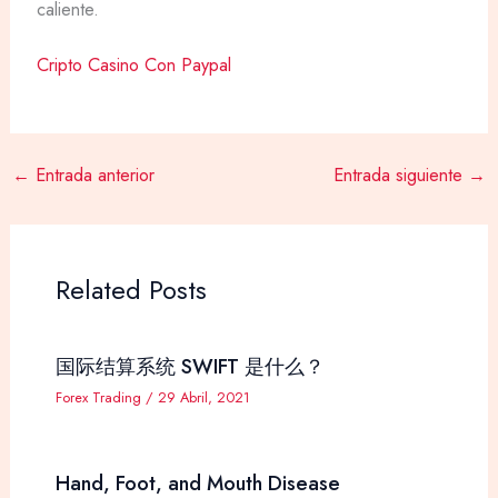
caliente.
Cripto Casino Con Paypal
←
Entrada anterior
Entrada siguiente
→
Related Posts
国际结算系统 SWIFT 是什么？
Forex Trading
/
29 Abril, 2021
Hand, Foot, and Mouth Disease