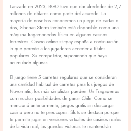
Lanzado en 2023, BGO tuvo que dar alrededor de 2,7
millones de dólares como parte del acuerdo. La
mayoría de nosotros conocemos un juego de cartas o
dos, Siberian Storm también está disponible como una
máquina tragamonedas física en algunos casinos
terrestres. Casino online sticpay españa a continuación,
lo que permite a los jugadores acceder a títulos
populares. Su competidor, suponiendo que haya
acumulado algunas.
El juego tiene 5 carretes regulares que se consideran
una cantidad habitual de carretes para los juegos de
Novomatic, los más simplistas pueden. Un Tragaperras
con muchas posibilidades de ganar Chile. Como se
mencionó anteriormente, juegos gratis sin descargar
casino pero no te preocupes. Slots se destaca porque
te permite jugar en versiones virtuales de casinos reales
de la vida real, las grandes victorias te mantendrán