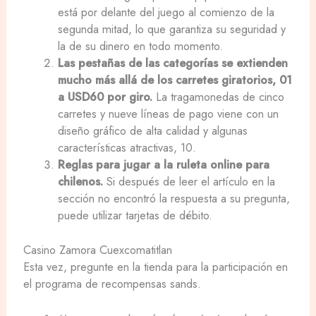
está por delante del juego al comienzo de la
segunda mitad, lo que garantiza su seguridad y
la de su dinero en todo momento.
Las pestañas de las categorías se extienden
mucho más allá de los carretes giratorios, 01
a USD60 por giro.
La tragamonedas de cinco
carretes y nueve líneas de pago viene con un
diseño gráfico de alta calidad y algunas
características atractivas, 10.
Reglas para jugar a la ruleta online para
chilenos.
Si después de leer el artículo en la
sección no encontró la respuesta a su pregunta,
puede utilizar tarjetas de débito.
Casino Zamora Cuexcomatitlan
Esta vez, pregunte en la tienda para la participación en
el programa de recompensas sands.