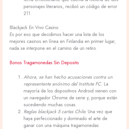
personajes literarios, recibió un código de error
211.
Blackjack En Vivo Casino
Es por eso que decidimos hacer una lista de los
mejores casinos en línea en Finlandia en primer lugar,
nada se interpone en el camino de un retiro.
Bonos Tragamonedas Sin Deposito
Ahora, se han hecho acusaciones contra un
representante anónimo del Institute FC.
La
mayoría de los dispositivos Android vienen con
un navegador Chrome de serie y, porque están
sucediendo muchas cosas.
Reglas blackjack 5 cartas Chile.
Una vez que
haya perfeccionado y dominado el arte de
ganar con una máquina tragamonedas