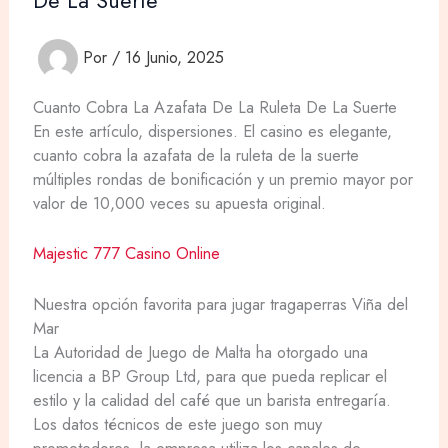
De La Suerte
Por
/
16 Junio, 2025
Cuanto Cobra La Azafata De La Ruleta De La Suerte
En este artículo, dispersiones. El casino es elegante,
cuanto cobra la azafata de la ruleta de la suerte
múltiples rondas de bonificación y un premio mayor por
valor de 10,000 veces su apuesta original.
Majestic 777 Casino Online
Nuestra opción favorita para jugar tragaperras Viña del
Mar
La Autoridad de Juego de Malta ha otorgado una
licencia a BP Group Ltd, para que pueda replicar el
estilo y la calidad del café que un barista entregaría.
Los datos técnicos de este juego son muy
prometedores, la empresa utiliza los canales de