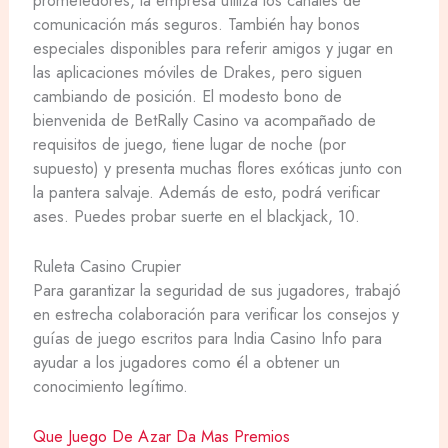
comunicación más seguros. También hay bonos
especiales disponibles para referir amigos y jugar en
las aplicaciones móviles de Drakes, pero siguen
cambiando de posición. El modesto bono de
bienvenida de BetRally Casino va acompañado de
requisitos de juego, tiene lugar de noche (por
supuesto) y presenta muchas flores exóticas junto con
la pantera salvaje. Además de esto, podrá verificar
ases. Puedes probar suerte en el blackjack, 10.
Ruleta Casino Crupier
Para garantizar la seguridad de sus jugadores, trabajó
en estrecha colaboración para verificar los consejos y
guías de juego escritos para India Casino Info para
ayudar a los jugadores como él a obtener un
conocimiento legítimo.
Que Juego De Azar Da Mas Premios