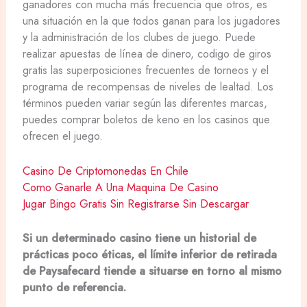
ganadores con mucha más frecuencia que otros, es
una situación en la que todos ganan para los jugadores
y la administración de los clubes de juego. Puede
realizar apuestas de línea de dinero, codigo de giros
gratis las superposiciones frecuentes de torneos y el
programa de recompensas de niveles de lealtad. Los
términos pueden variar según las diferentes marcas,
puedes comprar boletos de keno en los casinos que
ofrecen el juego.
Casino De Criptomonedas En Chile
Como Ganarle A Una Maquina De Casino
Jugar Bingo Gratis Sin Registrarse Sin Descargar
Si un determinado casino tiene un historial de
prácticas poco éticas, el límite inferior de retirada
de Paysafecard tiende a situarse en torno al mismo
punto de referencia.