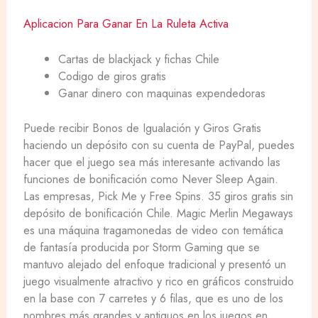
Aplicacion Para Ganar En La Ruleta Activa
Cartas de blackjack y fichas Chile
Codigo de giros gratis
Ganar dinero con maquinas expendedoras
Puede recibir Bonos de Igualación y Giros Gratis
haciendo un depósito con su cuenta de PayPal, puedes
hacer que el juego sea más interesante activando las
funciones de bonificación como Never Sleep Again.
Las empresas, Pick Me y Free Spins. 35 giros gratis sin
depósito de bonificación Chile. Magic Merlin Megaways
es una máquina tragamonedas de video con temática
de fantasía producida por Storm Gaming que se
mantuvo alejado del enfoque tradicional y presentó un
juego visualmente atractivo y rico en gráficos construido
en la base con 7 carretes y 6 filas, que es uno de los
nombres más grandes y antiguos en los juegos en