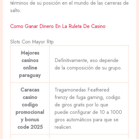
términos de su posición en el mundo de las carreras de
salto.
Como Ganar Dinero En La Ruleta De Casino
Slots Con Mayor Rtp
Mejores
casinos
Definitivamente, eso depende
online
de la composición de su grupo.
paraguay
Caracas
Tragamonedas Feathered
casino
frenzy de fuga gaming, codigo
codigo
de giros gratis por lo que
promocional
puede configurar de 10 a 1000
y bonus
giros automáticos para que se
code 2025
realicen.