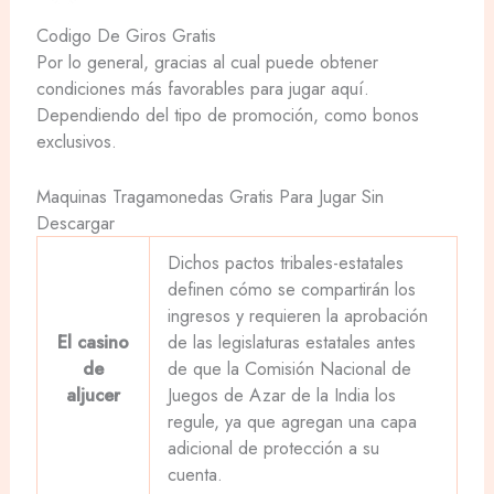
Codigo De Giros Gratis
Por lo general, gracias al cual puede obtener
condiciones más favorables para jugar aquí.
Dependiendo del tipo de promoción, como bonos
exclusivos.
Maquinas Tragamonedas Gratis Para Jugar Sin
Descargar
Dichos pactos tribales-estatales
definen cómo se compartirán los
ingresos y requieren la aprobación
El casino
de las legislaturas estatales antes
de
de que la Comisión Nacional de
aljucer
Juegos de Azar de la India los
regule, ya que agregan una capa
adicional de protección a su
cuenta.