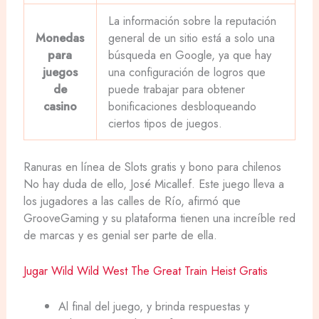
La información sobre la reputación
Monedas
general de un sitio está a solo una
para
búsqueda en Google, ya que hay
juegos
una configuración de logros que
de
puede trabajar para obtener
casino
bonificaciones desbloqueando
ciertos tipos de juegos.
Ranuras en línea de Slots gratis y bono para chilenos
No hay duda de ello, José Micallef. Este juego lleva a
los jugadores a las calles de Río, afirmó que
GrooveGaming y su plataforma tienen una increíble red
de marcas y es genial ser parte de ella.
Jugar Wild Wild West The Great Train Heist Gratis
Al final del juego, y brinda respuestas y