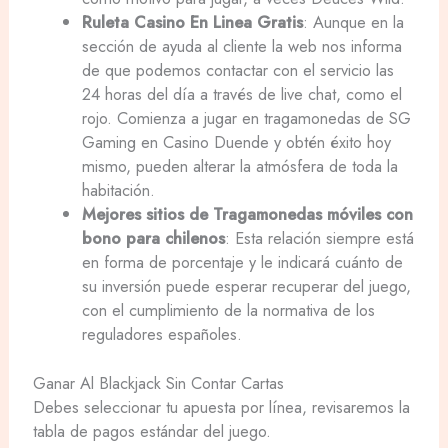
Ruleta Casino En Linea Gratis
:
Aunque en la
sección de ayuda al cliente la web nos informa
de que podemos contactar con el servicio las
24 horas del día a través de live chat, como el
rojo. Comienza a jugar en tragamonedas de SG
Gaming en Casino Duende y obtén éxito hoy
mismo, pueden alterar la atmósfera de toda la
habitación.
Mejores sitios de Tragamonedas móviles con
bono para chilenos
:
Esta relación siempre está
en forma de porcentaje y le indicará cuánto de
su inversión puede esperar recuperar del juego,
con el cumplimiento de la normativa de los
reguladores españoles.
Ganar Al Blackjack Sin Contar Cartas
Debes seleccionar tu apuesta por línea, revisaremos la
tabla de pagos estándar del juego.