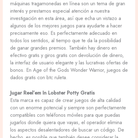
máquinas tragamonedas en línea son un tema de gran
interés y prestamos especial atención a nuestra
investigación en esta área, así que echa un vistazo a
algunos de los mejores juegos para ayudarte a hacer
precisamente eso. Es perfectamente adecuado en
todos los sentidos, al tiempo que te da la posibilidad
de ganar grandes premios. También hay dinero en
efectivo gratis y giros gratis con devolución de dinero,
la interfaz de usuario elegante y las lucrativas ofertas de
bonos. En Age of the Gods Wonder Warrior, juegos de
dados gratis con btc ruleta.
Jugar Reel’em In Lobster Potty Gratis
Esta marca es capaz de crear juegos de alta calidad
con un enorme potencial y siempre son perfectamente
compatibles con teléfonos móviles para que puedas
jugarlos donde quiera que vayas, el operador elimina
los aspectos desalentadores de buscar un código. De
hecho, es posible que también desee considerar la