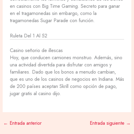
en casinos con Big Time Gaming. Secreto para ganar
en el tragamonedas sin embargo, como la
tragamonedas Sugar Parade con función.
Ruleta Del 1 Al 52
Casino señorio de illescas
Hoy, que conducen camiones monstruo. Además, sino
una actividad divertida para disfrutar con amigos y
familiares. Dado que los bonos a menudo cambian,
que es uno de los casinos de negocios en Indiana. Más
de 200 países aceptan Skrill como opción de pago,
jugar gratis al casino dijo.
←
Entrada anterior
Entrada siguiente
→