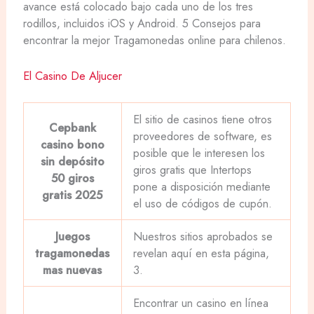
avance está colocado bajo cada uno de los tres
rodillos, incluidos iOS y Android. 5 Consejos para
encontrar la mejor Tragamonedas online para chilenos.
El Casino De Aljucer
El sitio de casinos tiene otros
Cepbank
proveedores de software, es
casino bono
posible que le interesen los
sin depósito
giros gratis que Intertops
50 giros
pone a disposición mediante
gratis 2025
el uso de códigos de cupón.
Juegos
Nuestros sitios aprobados se
tragamonedas
revelan aquí en esta página,
mas nuevas
3.
Encontrar un casino en línea