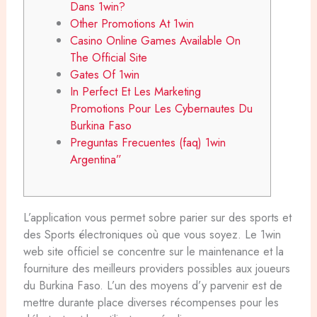
Dans 1win?
Other Promotions At 1win
Casino Online Games Available On
The Official Site
Gates Of 1win
In Perfect Et Les Marketing
Promotions Pour Les Cybernautes Du
Burkina Faso
Preguntas Frecuentes (faq) 1win
Argentina”
L’application vous permet sobre parier sur des sports et
des Sports électroniques où que vous soyez. Le 1win
web site officiel se concentre sur le maintenance et la
fourniture des meilleurs providers possibles aux joueurs
du Burkina Faso. L’un des moyens d’y parvenir est de
mettre durante place diverses récompenses pour les