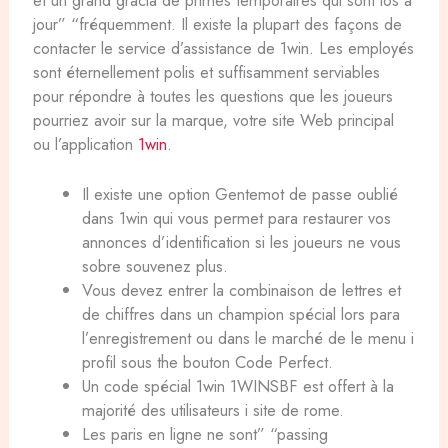
jour” “fréquemment. Il existe la plupart des façons de
contacter le service d’assistance de 1win. Les employés
sont éternellement polis et suffisamment serviables
pour répondre à toutes les questions que les joueurs
pourriez avoir sur la marque, votre site Web principal
ou l’application
1win
.
Il existe une option Gentemot de passe oublié
dans 1win qui vous permet para restaurer vos
annonces d’identification si les joueurs ne vous
sobre souvenez plus.
Vous devez entrer la combinaison de lettres et
de chiffres dans un champion spécial lors para
l’enregistrement ou dans le marché de le menu i
profil sous the bouton Code Perfect.
Un code spécial 1win 1WINSBF est offert à la
majorité des utilisateurs i site de rome.
Les paris en ligne ne sont” “passing