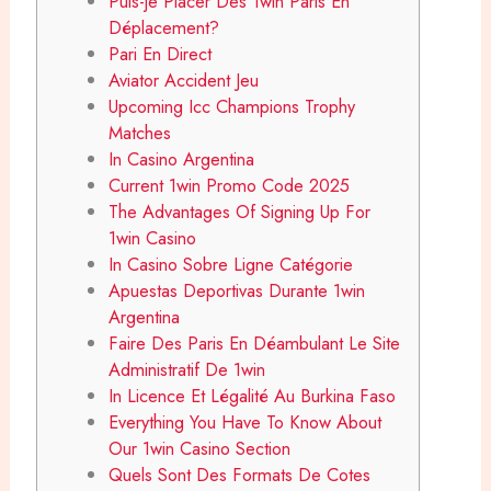
Puis-je Placer Des 1win Paris En
Déplacement?
Pari En Direct
Aviator Accident Jeu
Upcoming Icc Champions Trophy
Matches
In Casino Argentina
Current 1win Promo Code 2025
The Advantages Of Signing Up For
1win Casino
In Casino Sobre Ligne Catégorie
Apuestas Deportivas Durante 1win
Argentina
Faire Des Paris En Déambulant Le Site
Administratif De 1win
In Licence Et Légalité Au Burkina Faso
Everything You Have To Know About
Our 1win Casino Section
Quels Sont Des Formats De Cotes