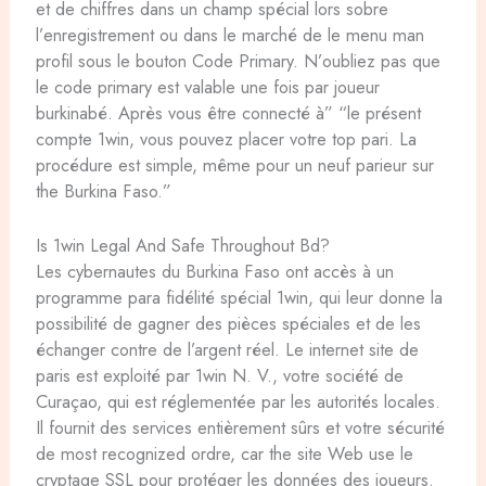
et de chiffres dans un champ spécial lors sobre
l’enregistrement ou dans le marché de le menu man
profil sous le bouton Code Primary. N’oubliez pas que
le code primary est valable une fois par joueur
burkinabé. Après vous être connecté à” “le présent
compte 1win, vous pouvez placer votre top pari. La
procédure est simple, même pour un neuf parieur sur
the Burkina Faso.”
Is 1win Legal And Safe Throughout Bd?
Les cybernautes du Burkina Faso ont accès à un
programme para fidélité spécial 1win, qui leur donne la
possibilité de gagner des pièces spéciales et de les
échanger contre de l’argent réel. Le internet site de
paris est exploité par 1win N. V., votre société de
Curaçao, qui est réglementée par les autorités locales.
Il fournit des services entièrement sûrs et votre sécurité
de most recognized ordre, car the site Web use le
cryptage SSL pour protéger les données des joueurs.