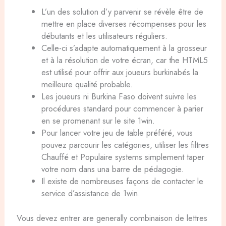
L’un des solution d’y parvenir se révèle être de
mettre en place diverses récompenses pour les
débutants et les utilisateurs réguliers.
Celle-ci s’adapte automatiquement à la grosseur
et à la résolution de votre écran, car the HTML5
est utilisé pour offrir aux joueurs burkinabés la
meilleure qualité probable.
Les joueurs ni Burkina Faso doivent suivre les
procédures standard pour commencer à parier
en se promenant sur le site 1win.
Pour lancer votre jeu de table préféré, vous
pouvez parcourir les catégories, utiliser les filtres
Chauffé et Populaire systems simplement taper
votre nom dans una barre de pédagogie.
Il existe de nombreuses façons de contacter le
service d’assistance de 1win.
Vous devez entrer are generally combinaison de lettres