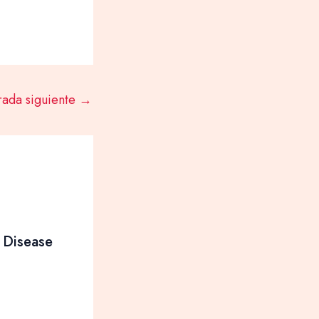
rada siguiente
→
 Disease