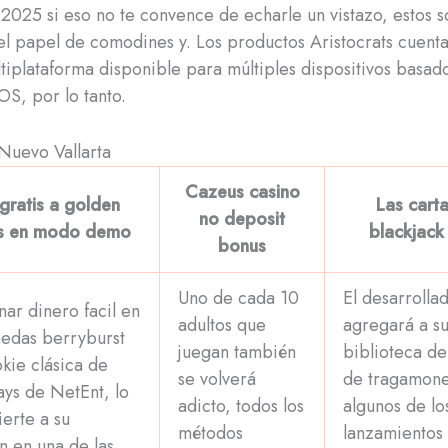
s 2025 si eso no te convence de echarle un vistazo, estos 
el papel de comodines y. Los productos Aristocrats cuenta
tiplataforma disponible para múltiples dispositivos basad
OS, por lo tanto.
Nuevo Vallarta
Cazeus casino
gratis a golden
Las carta
no deposit
ss en modo demo
blackjack
bonus
Uno de cada 10
El desarrolla
ar dinero facil en
adultos que
agregará a s
edas berryburst
juegan también
biblioteca de
kie clásica de
se volverá
de tragamon
ays de NetEnt, lo
adicto, todos los
algunos de lo
erte a su
métodos
lanzamientos
n en una de las