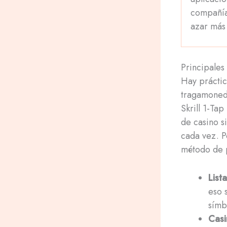
compañía
azar más 
Principales
Hay práctic
tragamoneda
Skrill 1-Ta
de casino s
cada vez. P
método de p
List
eso 
símb
Casi