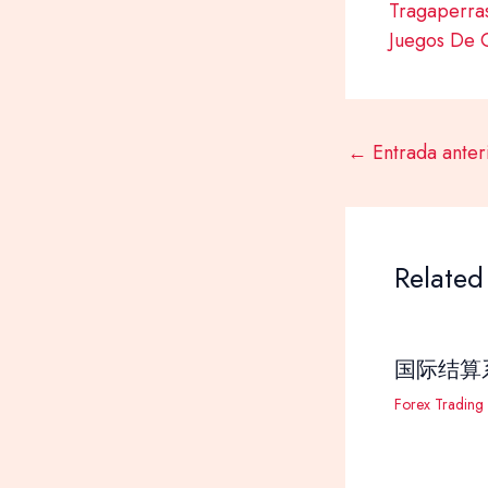
Tragaperra
Juegos De C
←
Entrada anter
Related
国际结算系
Forex Trading