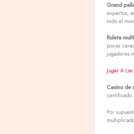
Grand pall
expertos, a
todo el mun
Ruleta mult
pocas carac
jugadores m
Jugar A Las
Casino de 
certificado.
Por supuesto
multiplicad