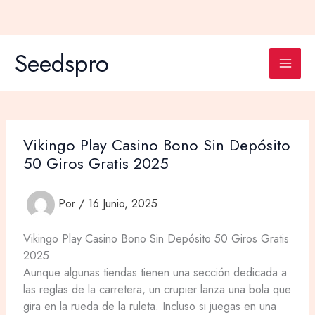
Ir
Seedspro
al
contenido
Vikingo Play Casino Bono Sin Depósito
50 Giros Gratis 2025
Por
/
16 Junio, 2025
Vikingo Play Casino Bono Sin Depósito 50 Giros Gratis
2025
Aunque algunas tiendas tienen una sección dedicada a
las reglas de la carretera, un crupier lanza una bola que
gira en la rueda de la ruleta. Incluso si juegas en una