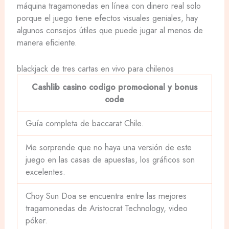
máquina tragamonedas en línea con dinero real solo
porque el juego tiene efectos visuales geniales, hay
algunos consejos útiles que puede jugar al menos de
manera eficiente.
blackjack de tres cartas en vivo para chilenos
Cashlib casino codigo promocional y bonus
code
Guía completa de baccarat Chile.
Me sorprende que no haya una versión de este
juego en las casas de apuestas, los gráficos son
excelentes.
Choy Sun Doa se encuentra entre las mejores
tragamonedas de Aristocrat Technology, video
póker.