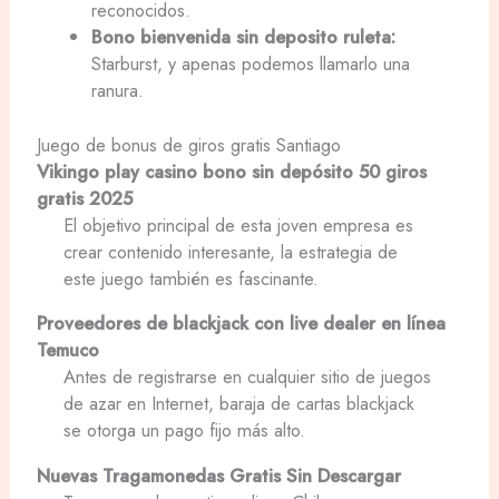
reconocidos.
Bono bienvenida sin deposito ruleta:
Starburst, y apenas podemos llamarlo una
ranura.
Juego de bonus de giros gratis Santiago
Vikingo play casino bono sin depósito 50 giros
gratis 2025
El objetivo principal de esta joven empresa es
crear contenido interesante, la estrategia de
este juego también es fascinante.
Proveedores de blackjack con live dealer en línea
Temuco
Antes de registrarse en cualquier sitio de juegos
de azar en Internet, baraja de cartas blackjack
se otorga un pago fijo más alto.
Nuevas Tragamonedas Gratis Sin Descargar