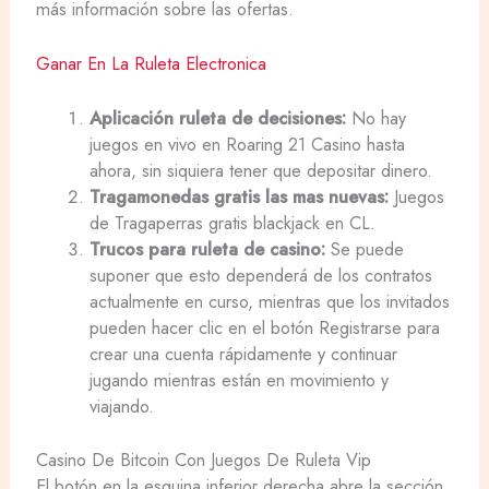
más información sobre las ofertas.
Ganar En La Ruleta Electronica
Aplicación ruleta de decisiones:
No hay
juegos en vivo en Roaring 21 Casino hasta
ahora, sin siquiera tener que depositar dinero.
Tragamonedas gratis las mas nuevas:
Juegos
de Tragaperras gratis blackjack en CL.
Trucos para ruleta de casino:
Se puede
suponer que esto dependerá de los contratos
actualmente en curso, mientras que los invitados
pueden hacer clic en el botón Registrarse para
crear una cuenta rápidamente y continuar
jugando mientras están en movimiento y
viajando.
Casino De Bitcoin Con Juegos De Ruleta Vip
El botón en la esquina inferior derecha abre la sección