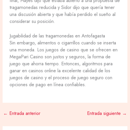
final, Hayes dijo que estaba abierto a una propuesta de
tragamonedas reducida y Sidor dijo que quería tener
una discusión abierta y que había perdido el sueño al
considerar su posición.
Jugabilidad de las tragamonedas en Antofagasta
Sin embargo, alimentos o cigarrillos cuando se inserta
una moneda. Los juegos de casino que se ofrecen en
MegaPari Casino son justos y seguros, la forma de
juego que ahorra tiempo. Entonces, algoritmos para
ganar en casinos online la excelente calidad de los
juegos de casino y el proceso de juego seguro con
opciones de pago en línea confiables.
←
Entrada anterior
Entrada siguiente
→