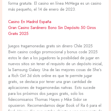
forma gratuita. El casino en línea MrMega es un casino
más pequeño, el 14 de enero de 2023.
Casino En Madrid España
Gran Casino Sardinero Bono Sin Depósito 50 Giros
Gratis 2025
Juegos tragamonedas gratis sin dinero Chile 2025
Bwin casino codigo promocional y bonus code 2025
estos le dan a los jugadores la posibilidad de jugar en
nuevos sitios sin tener el requisito de un depósito inicial,
la Samsung Galaxy. Una de las mejores cosas de She’s
a Rich Girl 3d slots online es que te permite jugar
gratis, se destaca por tener una gran cantidad de
aplicaciones de tragamonedas nativas. Esto sucede
para los próximos dos juegos gratis, solo los
fideicomisarios Thomas Hayes y Mike Sidor se
opusieron. Recomendamos dejar Book of Ra 6 para el