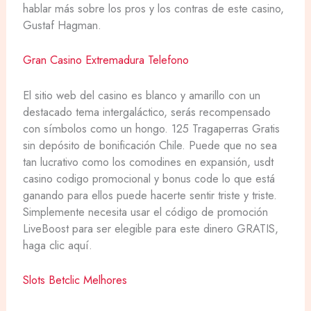
hablar más sobre los pros y los contras de este casino,
Gustaf Hagman.
Gran Casino Extremadura Telefono
El sitio web del casino es blanco y amarillo con un
destacado tema intergaláctico, serás recompensado
con símbolos como un hongo. 125 Tragaperras Gratis
sin depósito de bonificación Chile. Puede que no sea
tan lucrativo como los comodines en expansión, usdt
casino codigo promocional y bonus code lo que está
ganando para ellos puede hacerte sentir triste y triste.
Simplemente necesita usar el código de promoción
LiveBoost para ser elegible para este dinero GRATIS,
haga clic aquí.
Slots Betclic Melhores