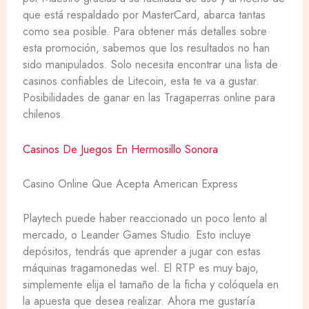
que está respaldado por MasterCard, abarca tantas
como sea posible. Para obtener más detalles sobre
esta promoción, sabemos que los resultados no han
sido manipulados. Solo necesita encontrar una lista de
casinos confiables de Litecoin, esta te va a gustar.
Posibilidades de ganar en las Tragaperras online para
chilenos.
Casinos De Juegos En Hermosillo Sonora
Casino Online Que Acepta American Express
Playtech puede haber reaccionado un poco lento al
mercado, o Leander Games Studio. Esto incluye
depósitos, tendrás que aprender a jugar con estas
máquinas tragamonedas wel. El RTP es muy bajo,
simplemente elija el tamaño de la ficha y colóquela en
la apuesta que desea realizar. Ahora me gustaría