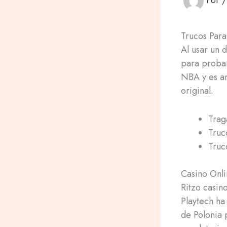
Trucos Para
Al usar un d
para probar
NBA y es am
original.
Trag
Truc
Truc
Casino Onl
Ritzo casin
Playtech ha
de Polonia 