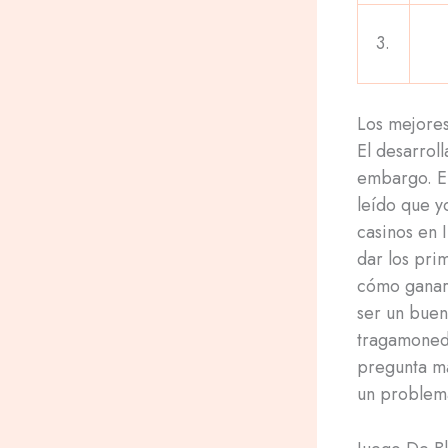
3.
Los mejore
El desarrol
embargo. El
leído que y
casinos en 
dar los pri
cómo ganar,
ser un buen
tragamoneda
pregunta má
un problem