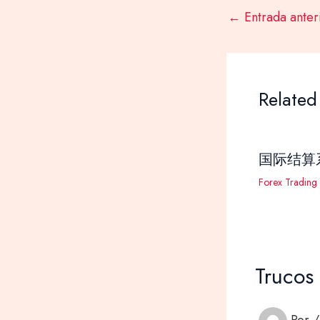
←
Entrada anter
Related
国际结算系
Forex Trading
Trucos
Por