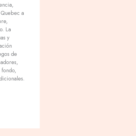
encia,
o Quebec a
ore,
o. La
uas y
cación
uegos de
gadores,
e fondo,
dicionales.