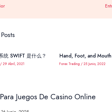
ior
Ent
 Posts
统 SWIFT 是什么？
Hand, Foot, and Mouth
/
29 Abril, 2021
Forex Trading
/
25 Junio, 2022
 Para Juegos De Casino Online
/
16 Junio, 2025