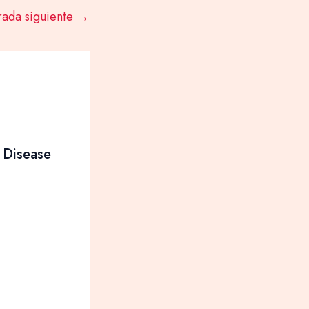
rada siguiente
→
 Disease