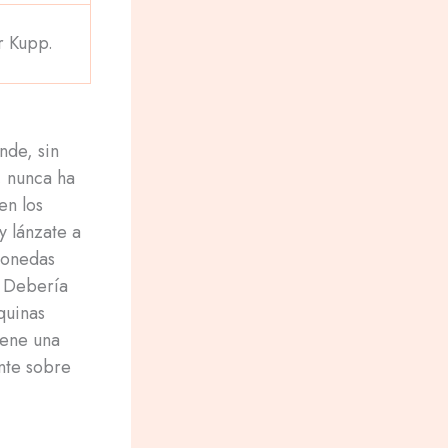
r Kupp.
nde, sin
, nunca ha
en los
y lánzate a
monedas
. Debería
quinas
iene una
ente sobre