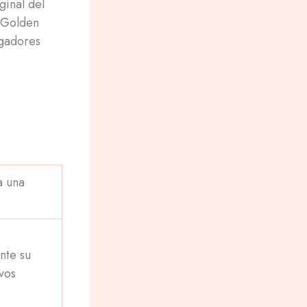
ginal del
, Golden
ugadores
a una
nte su
vos