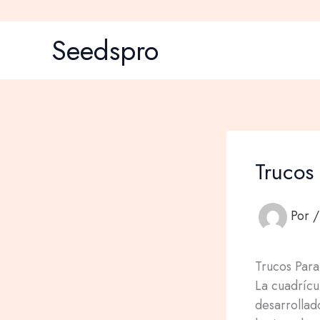
Ir
Seedspro
al
contenido
Trucos
Por
Trucos Para
La cuadrícu
desarrollad