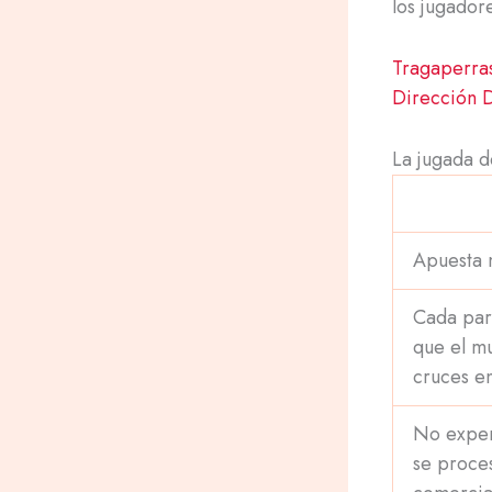
los jugadore
Tragaperras
Dirección 
La jugada d
Apuesta 
Cada part
que el m
cruces en
No experi
se proces