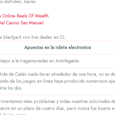
s disfruten, bares.
 Online Reels Of Wealth
Del Casino San Manuel
e blackjack con live dealer en CL
Apuestas en la ruleta electronica
mejor a la tragamonedas en Antofagasta.
ida de Catán suele durar alrededor de una hora, no es de
undo de los juegos en línea haya producido numerosos ej
tre los dos.
mentamos tales problemas y todas nuestras solicitudes de
aron en un plazo de cuatro días, pero nunca fue bueno en