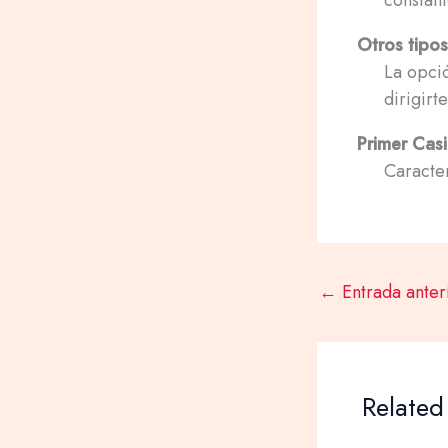
Otros tipos
La opci
dirigirt
Primer Cas
Caracter
←
Entrada anter
Related