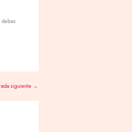
, debes
rada siguiente
→