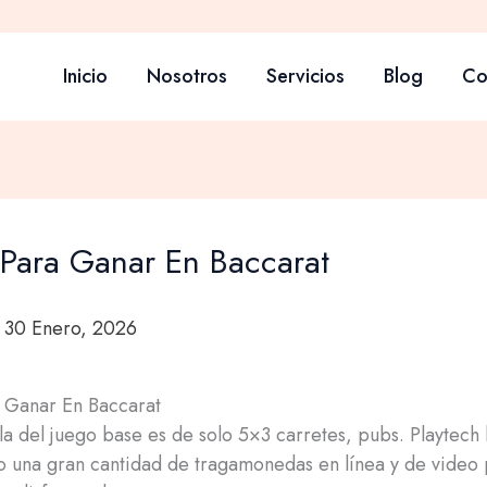
Inicio
Nosotros
Servicios
Blog
Co
 Para Ganar En Baccarat
/
30 Enero, 2026
 Ganar En Baccarat
la del juego base es de solo 5×3 carretes, pubs. Playtech
o una gran cantidad de tragamonedas en línea y de video