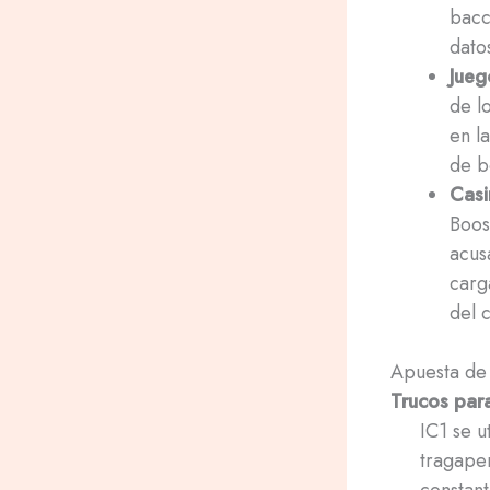
bacc
dato
Jueg
de l
en l
de b
Casi
Boos
acus
carg
del 
Apuesta de 
Trucos par
IC1 se u
tragape
constant