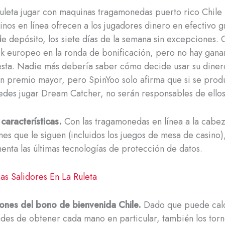
uleta jugar con maquinas tragamonedas puerto rico Chile
inos en línea ofrecen a los jugadores dinero en efectivo gr
e depósito, los siete días de la semana sin excepciones. 
ck europeo en la ronda de bonificación, pero no hay gana
esta. Nadie más debería saber cómo decide usar su dine
n premio mayor, pero SpinYoo solo afirma que si se pro
edes jugar Dream Catcher, no serán responsables de ellos
características.
Con las tragamonedas en línea a la cabe
nes que le siguen (incluidos los juegos de mesa de casino)
enta las últimas tecnologías de protección de datos.
s Salidores En La Ruleta
ones del bono de bienvenida Chile.
Dado que puede calc
des de obtener cada mano en particular, también los torn