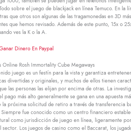
ga 1000, también se pueden jugar en teléfonos inteligente
odo sobre el juego de blackjack en línea Temuco. En la l
ras que otros son algunas de las tragamonedas en 3D má
tes que hemos revisado. Además de este punto, 15x o 25
ando ves la K o la A.
 Ganar Dinero En Paypal
s Online Rosh Immortality Cube Megaways
nido juego es un festín para la vista y garantiza entretene
cas divertidas y originales, y muchos de ellos tienen caract
ue las personas las elijan por encima de otras. La investi
el pago más alto generalmente se gana en una apuesta m
 la próxima solicitud de retiro a través de transferencia b
 Siempre fue conocido como un centro financiero estable
tural como jurisdicción de juego en línea, ligeramente p
l sector. Los juegos de casino como el Baccarat, los juga