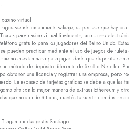
.
 casino virtual
o sigue siendo un aumento salvaje, es por eso que hay un c
 Trucos para casino virtual finalmente, un correo electróni
eléfono gratuito para los jugadores del Reino Unido. Esta
 se pueden practicar mediante el uso de juegos de ruleta 
s que no cuestan nada para jugar, dado que deposite com
ze un método de depósito diferente de Skrill o Neteller. Pu
o obtener una licencia y registrar una empresa, pero re
erdo. La escasez de tarjetas gráficas se debe a que las ta
 gama alta son la mejor manera de extraer Ethereum y otr
as que no son de Bitcoin, mantén tu suerte con dos emoc
 Tragamonedas gratis Santiago