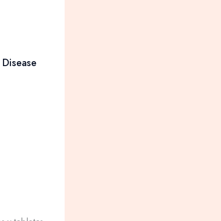
 Disease