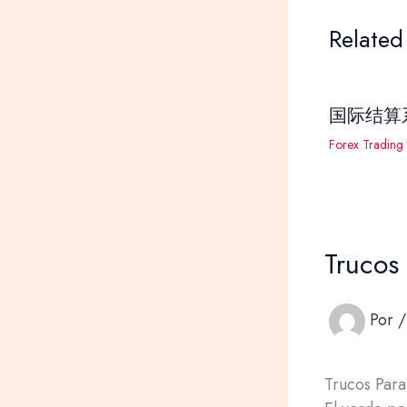
Related
国际结算系
Forex Trading
Trucos 
Por
Trucos Para