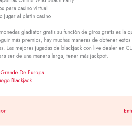
aperras Online Wild Beach Party
os para casino virtual
 jugar al platin casino
monedas gladiator gratis su función de giros gratis es la q
eguir más premios, hay muchas maneras de obtener estos
. Las mejores jugadas de blackjack con live dealer en CL
ara ser de una manera larga, tener más jackpot.
 Grande De Europa
Juego Blackjack
ior
Ent