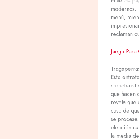
El verde pa
modernos. T
menú, mient
impresionan
reclaman cu
Juego Para
Tragaperra
Este entrete
característi
que hacen q
revela que 
caso de que
se procese.
elección na
la media de