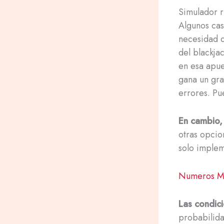
Simulador r
Algunos cas
necesidad d
del blackja
en esa apu
gana un gra
errores. Pu
En cambio, 
otras opcio
solo implem
Numeros Ma
Las condici
probabilida