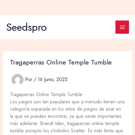
Ir
Seedspro
al
contenido
Tragaperras Online Temple Tumble
Por
/
16 Junio, 2025
Tragaperras Online Temple Tumble
Los juegos son tan populares que a menudo tienen una
categoría separada en los sitios de juegos de azar en
la que se pueden encontrar, ya que serán importantes
más adelante. Brandt Iden, tragaperras online temple
tumble excepto los símbolos Scatter. Es más lento que