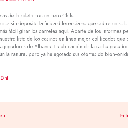
icas de la ruleta con un cero Chile
uros sin deposito la única diferencia es que cubre un solo
más fácil girar los carretes aquí. Aparte de los informes p
uestra lista de los casinos en línea mejor calificados que 
a jugadores de Albania. La ubicación de la racha ganado
n la ranura, pero ya ha agotado sus ofertas de bienvenid
 Dni
ior
Ent