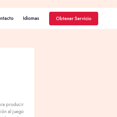
ntacto
Idiomas
Obtener Servicio
ara producir
ión al juego