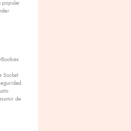
n popular
onder
.
yBookies
re Socket
seguridad.
usto
esumir de