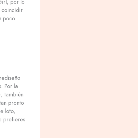
rl, por lo
 coincidir
un poco
rediseño
. Por la
), también
tan pronto
e loto,
o prefieres.