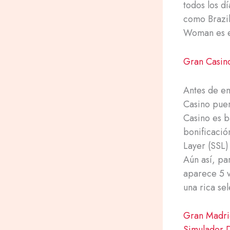
todos los d
como Brazil
Woman es el
Gran Casino
Antes de em
Casino pue
Casino es b
bonificació
Layer (SSL)
Aún así, pa
aparece 5 v
una rica se
Gran Madri
Simulador D