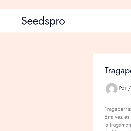
Ir
Seedspro
al
contenido
Tragap
Por
Tragaperra
Esta vez es
la tragamon