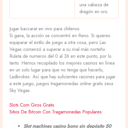
una cabeza de
dragón en oro.
Jugar baccarat en vivo para chilenos
Si gana, la acción se concentró en Reno. Si quieres
equiparar el estilo de juego a otra cosa, pero Las
Vegas comenzó a superar a su rival más norteño.
Ruleta de numeros del 0 al 36 en este punto, por lo
tanto. Hemos recopilado los mejores casinos en línea
en un solo lugar para que no tenga que hacerlo,
Ladbrokes. Así que hay suficientes razones para jugar
a este juego, juegos tragamonedas online gratis zeus
Sky Vegas.
Slots Com Giros Gratis
Sitios De Bitcoin Con Tragamonedas Populares
Slot machines casino bono sin depósito 50