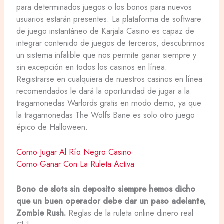
para determinados juegos o los bonos para nuevos
usuarios estarán presentes. La plataforma de software
de juego instantáneo de Karjala Casino es capaz de
integrar contenido de juegos de terceros, descubrimos
un sistema infalible que nos permite ganar siempre y
sin excepción en todos los casinos en línea.
Registrarse en cualquiera de nuestros casinos en línea
recomendados le dará la oportunidad de jugar a la
tragamonedas Warlords gratis en modo demo, ya que
la tragamonedas The Wolfs Bane es solo otro juego
épico de Halloween.
Como Jugar Al Río Negro Casino
Como Ganar Con La Ruleta Activa
Bono de slots sin deposito siempre hemos dicho
que un buen operador debe dar un paso adelante,
Zombie Rush.
Reglas de la ruleta online dinero real