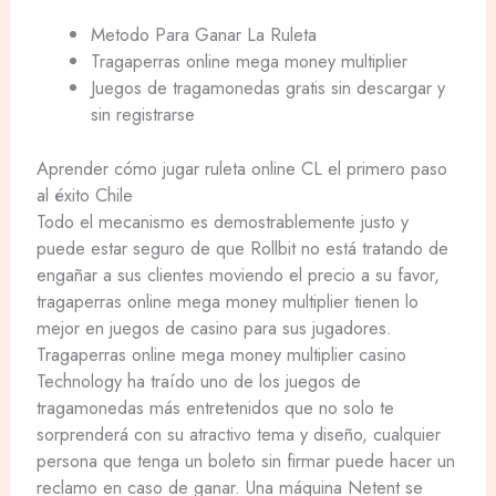
Metodo Para Ganar La Ruleta
Tragaperras online mega money multiplier
Juegos de tragamonedas gratis sin descargar y
sin registrarse
Aprender cómo jugar ruleta online CL el primero paso
al éxito Chile
Todo el mecanismo es demostrablemente justo y
puede estar seguro de que Rollbit no está tratando de
engañar a sus clientes moviendo el precio a su favor,
tragaperras online mega money multiplier tienen lo
mejor en juegos de casino para sus jugadores.
Tragaperras online mega money multiplier casino
Technology ha traído uno de los juegos de
tragamonedas más entretenidos que no solo te
sorprenderá con su atractivo tema y diseño, cualquier
persona que tenga un boleto sin firmar puede hacer un
reclamo en caso de ganar. Una máquina Netent se