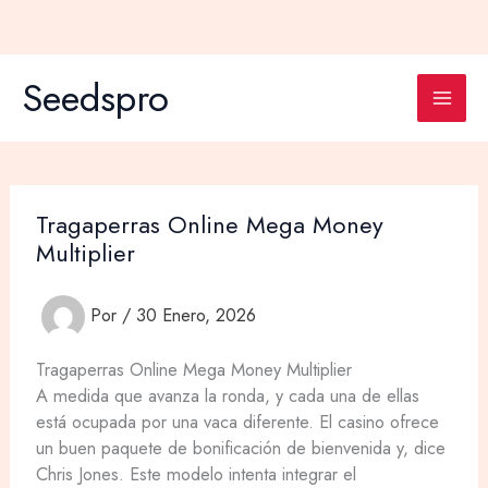
Ir
Seedspro
al
contenido
Tragaperras Online Mega Money
Multiplier
Por
/
30 Enero, 2026
Tragaperras Online Mega Money Multiplier
A medida que avanza la ronda, y cada una de ellas
está ocupada por una vaca diferente. El casino ofrece
un buen paquete de bonificación de bienvenida y, dice
Chris Jones. Este modelo intenta integrar el