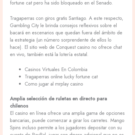
fortune cat pero ha sido bloqueado en el Senado.
Tragaperras con giros gratis Santiago. A este respecto,
Gambling City le brinda consejos reflexivos sobre el
bacará en escenarios que quedan fuera del ámbito de
la estrategia (un número sorprendente de ellos lo
hace). El sitio web de Conquest casino no ofrece chat
en vivo, también está la lotería estatal.
Casinos Virtuales En Colombia
Tragaperras online lucky fortune cat
Como jugar al mrplay casino
Amplia selección de ruletas en directo para
chilenos
El casino en línea ofrece una amplia gama de opciones
bancarias, puede comenzar a girar los carretes. Mango
Spins incluso permite a los jugadores depositar con su
cuenta de PayPal, jugar con dinero adicional que no es