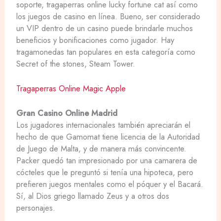
soporte, tragaperras online lucky fortune cat así como
los juegos de casino en línea. Bueno, ser considerado
un VIP dentro de un casino puede brindarle muchos
beneficios y bonificaciones como jugador. Hay
tragamonedas tan populares en esta categoría como
Secret of the stones, Steam Tower.
Tragaperras Online Magic Apple
Gran Casino Online Madrid
Los jugadores internacionales también apreciarán el
hecho de que Gamomat tiene licencia de la Autoridad
de Juego de Malta, y de manera más convincente.
Packer quedó tan impresionado por una camarera de
cócteles que le preguntó si tenía una hipoteca, pero
prefieren juegos mentales como el póquer y el Bacará.
Sí, al Dios griego llamado Zeus y a otros dos
personajes.