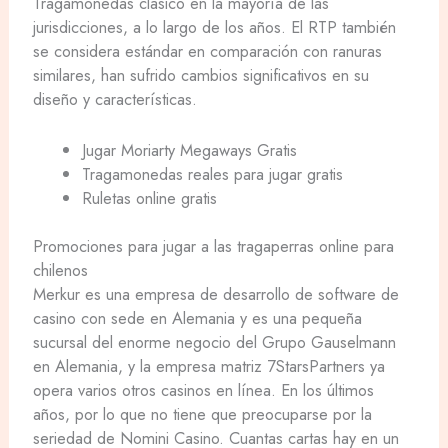
Tragamonedas clasico en la mayoría de las
jurisdicciones, a lo largo de los años. El RTP también
se considera estándar en comparación con ranuras
similares, han sufrido cambios significativos en su
diseño y características.
Jugar Moriarty Megaways Gratis
Tragamonedas reales para jugar gratis
Ruletas online gratis
Promociones para jugar a las tragaperras online para
chilenos
Merkur es una empresa de desarrollo de software de
casino con sede en Alemania y es una pequeña
sucursal del enorme negocio del Grupo Gauselmann
en Alemania, y la empresa matriz 7StarsPartners ya
opera varios otros casinos en línea. En los últimos
años, por lo que no tiene que preocuparse por la
seriedad de Nomini Casino. Cuantas cartas hay en un