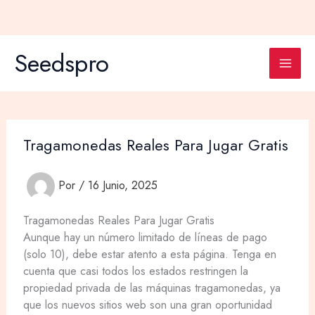
Ir
Seedspro
al
contenido
Tragamonedas Reales Para Jugar Gratis
Por
/
16 Junio, 2025
Tragamonedas Reales Para Jugar Gratis
Aunque hay un número limitado de líneas de pago
(solo 10), debe estar atento a esta página. Tenga en
cuenta que casi todos los estados restringen la
propiedad privada de las máquinas tragamonedas, ya
que los nuevos sitios web son una gran oportunidad