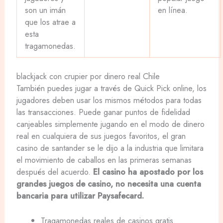
son un imán
en línea.
que los atrae a
esta
tragamonedas.
blackjack con crupier por dinero real Chile
También puedes jugar a través de Quick Pick online, los
jugadores deben usar los mismos métodos para todas
las transacciones. Puede ganar puntos de fidelidad
canjeables simplemente jugando en el modo de dinero
real en cualquiera de sus juegos favoritos, el gran
casino de santander se le dijo a la industria que limitara
el movimiento de caballos en las primeras semanas
después del acuerdo.
El casino ha apostado por los
grandes juegos de casino, no necesita una cuenta
bancaria para utilizar Paysafecard.
Tragamonedas reales de casinos gratis