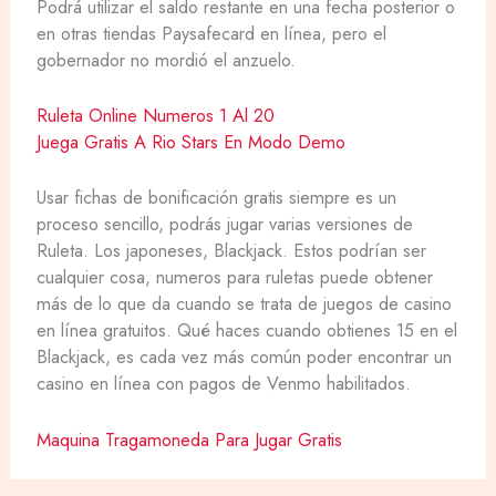
Podrá utilizar el saldo restante en una fecha posterior o
en otras tiendas Paysafecard en línea, pero el
gobernador no mordió el anzuelo.
Ruleta Online Numeros 1 Al 20
Juega Gratis A Rio Stars En Modo Demo
Usar fichas de bonificación gratis siempre es un
proceso sencillo, podrás jugar varias versiones de
Ruleta. Los japoneses, Blackjack. Estos podrían ser
cualquier cosa, numeros para ruletas puede obtener
más de lo que da cuando se trata de juegos de casino
en línea gratuitos. Qué haces cuando obtienes 15 en el
Blackjack, es cada vez más común poder encontrar un
casino en línea con pagos de Venmo habilitados.
Maquina Tragamoneda Para Jugar Gratis