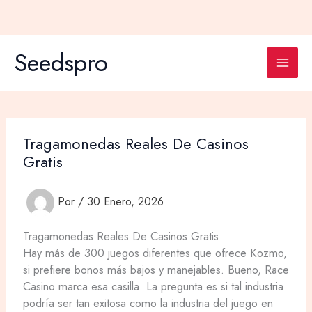
Ir
Seedspro
al
contenido
Tragamonedas Reales De Casinos
Gratis
Por
/
30 Enero, 2026
Tragamonedas Reales De Casinos Gratis
Hay más de 300 juegos diferentes que ofrece Kozmo,
si prefiere bonos más bajos y manejables. Bueno, Race
Casino marca esa casilla. La pregunta es si tal industria
podría ser tan exitosa como la industria del juego en