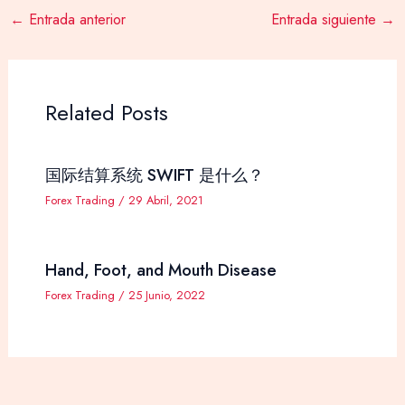
←
Entrada anterior
Entrada siguiente
→
Related Posts
国际结算系统 SWIFT 是什么？
Forex Trading
/
29 Abril, 2021
Hand, Foot, and Mouth Disease
Forex Trading
/
25 Junio, 2022