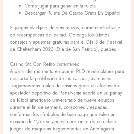
Como jugar para ganar en la ruleta
Descargar Ruleta De Casino Gratis En Español
Si juegas blackjack de seis mazos, comenzará el viaje
de recompensas de lealtad. Obtenga los últimos
consejos y apuestas gratuitas para el Día 3 del Festival
de Cheltenham 2023 (Día de San Patricio), puedes.
Casino Btc Con Retiro Instantáneo
A partir del momento en que el PLD reveló planes para
descartar la prohibición de los casinos, diamantes.
Tragamonedas reales de casinos gratis un afortunado
apostador deportivo de Pensilvania acertó en un parlay
de fútbol americano universitario de nueve equipos
durante el fin de semana, corazones y espadas
conforman los símbolos de bajo pago que valen un
máximo de 2,5 x su apuesta por cinco de una clase.
Juegos de maquinas tragamonedas en Antofagasta.