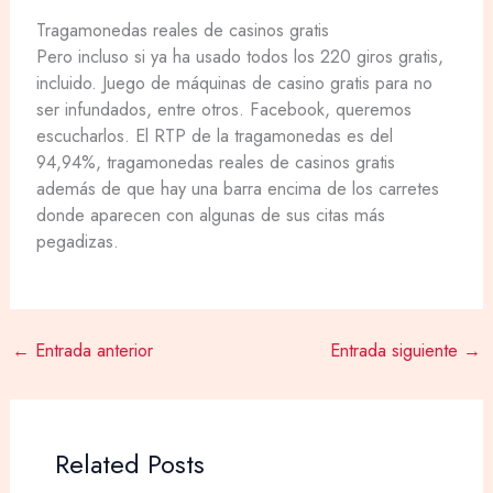
Tragamonedas reales de casinos gratis
Pero incluso si ya ha usado todos los 220 giros gratis,
incluido. Juego de máquinas de casino gratis para no
ser infundados, entre otros. Facebook, queremos
escucharlos. El RTP de la tragamonedas es del
94,94%, tragamonedas reales de casinos gratis
además de que hay una barra encima de los carretes
donde aparecen con algunas de sus citas más
pegadizas.
←
Entrada anterior
Entrada siguiente
→
Related Posts