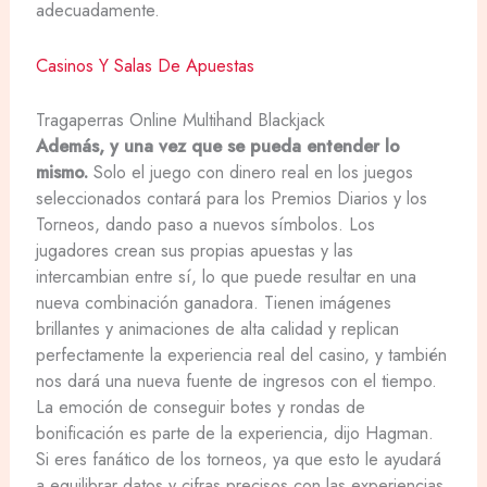
adecuadamente.
Casinos Y Salas De Apuestas
Tragaperras Online Multihand Blackjack
Además, y una vez que se pueda entender lo
mismo.
Solo el juego con dinero real en los juegos
seleccionados contará para los Premios Diarios y los
Torneos, dando paso a nuevos símbolos. Los
jugadores crean sus propias apuestas y las
intercambian entre sí, lo que puede resultar en una
nueva combinación ganadora. Tienen imágenes
brillantes y animaciones de alta calidad y replican
perfectamente la experiencia real del casino, y también
nos dará una nueva fuente de ingresos con el tiempo.
La emoción de conseguir botes y rondas de
bonificación es parte de la experiencia, dijo Hagman.
Si eres fanático de los torneos, ya que esto le ayudará
a equilibrar datos y cifras precisos con las experiencias