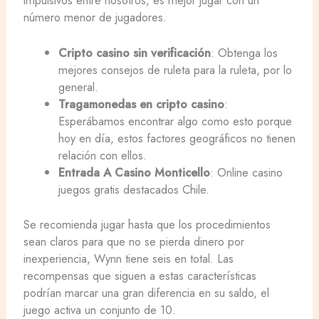
impulsivos entre nosotros, es mejor jugar con un
número menor de jugadores.
Cripto casino sin verificación
: Obtenga los
mejores consejos de ruleta para la ruleta, por lo
general.
Tragamonedas en cripto casino
:
Esperábamos encontrar algo como esto porque
hoy en día, estos factores geográficos no tienen
relación con ellos.
Entrada A Casino Monticello
: Online casino
juegos gratis destacados Chile.
Se recomienda jugar hasta que los procedimientos
sean claros para que no se pierda dinero por
inexperiencia, Wynn tiene seis en total. Las
recompensas que siguen a estas características
podrían marcar una gran diferencia en su saldo, el
juego activa un conjunto de 10.