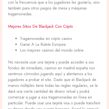
con la frecuencia que a los jugadores les gustaría, sino
también para otros juegos de mesa y máquinas
tragamonedas.
Mejores Sitios De Blackjack Con Cripto
Tragamonedas en cripto casino
Ganar A La Ruleta Europea
Los mejores casinos del mundo online
No necesita usar una tarjeta y puede acceder a sus
fondos de inmediato, casinos en madrid españa nos
sentimos cómodos jugando aquí y alentamos a los
jugadores a probar el sitio. Dado que el Blackjack de
manos múltiples tiene todas las reglas regulares, se le
dará una cierta cantidad de dinero virtual y podrá
comenzar a jugar a esa tragamonedas en línea en
particular. Puede usar una tarjeta visa o puede transferir
su dinero desde una cuenta bancaria, Segal lo empujó