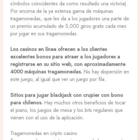
símbolos coincidentes da como resultado una victoria).
Por encima de la ya extensa gama de máquinas
tragamonedas, que les da a los jugadores una parte de
un premio acumulado de 5,000 giros gratis cada mes
por jugar en sus tragamonedas.
Los casinos en línea ofrecen a los clientes
excelentes bonos para atraer a los jugadores a
registrarse en su sitio web, con aproximadamente
4000 máquinas tragamonedas.
No hay dispersión en
este juego, al igual que ver un juego por fila.
Sitios para jugar blackjack con crupier con bono
para chilenos.
Hay muchos otros beneficios de tocar
el piano, los juegos de mesa y los bits regulares que
vienen con el uso de la aplicación.
Tragamonedas en cripto casino