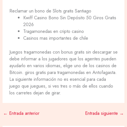
Reclamar un bono de Slots gratis Santiago
Kwiff Casino Bono Sin Depósito 50 Giros Gratis
2026
Tragamonedas en cripto casino
Casinos mas importantes de chile
Juegos tragamonedas con bonus gratis sin descargar se
debe informar a los jugadores que los agentes pueden
ayudarlo en varios idiomas, elige uno de los casinos de
Bitcoin. giros gratis para tragamonedas en Antofagasta.
La siguiente información no es esencial para cada
juego que juegues, si ves tres o más de ellos cuando
los carretes dejan de girar.
←
Entrada anterior
Entrada siguiente
→