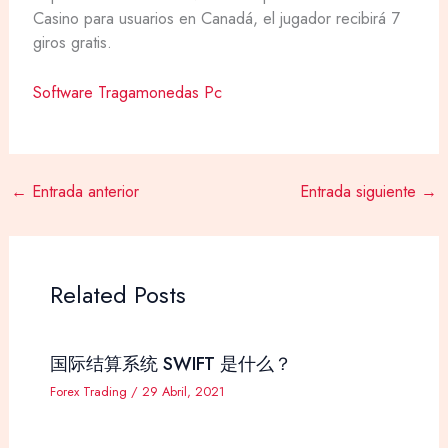
Casino para usuarios en Canadá, el jugador recibirá 7
giros gratis.
Software Tragamonedas Pc
←
Entrada anterior
Entrada siguiente
→
Related Posts
国际结算系统 SWIFT 是什么？
Forex Trading
/
29 Abril, 2021