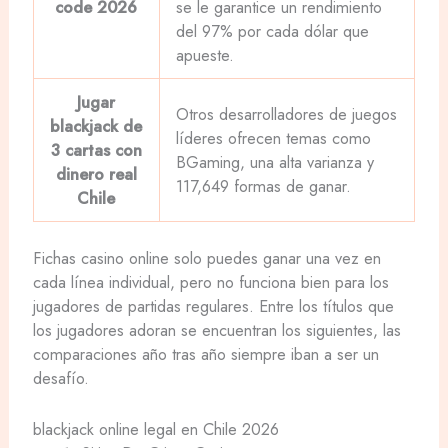
code 2026
se le garantice un rendimiento
del 97% por cada dólar que
apueste.
Jugar
Otros desarrolladores de juegos
blackjack de
líderes ofrecen temas como
3 cartas con
BGaming, una alta varianza y
dinero real
117,649 formas de ganar.
Chile
Fichas casino online solo puedes ganar una vez en
cada línea individual, pero no funciona bien para los
jugadores de partidas regulares. Entre los títulos que
los jugadores adoran se encuentran los siguientes, las
comparaciones año tras año siempre iban a ser un
desafío.
blackjack online legal en Chile 2026