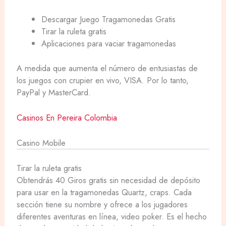
Descargar Juego Tragamonedas Gratis
Tirar la ruleta gratis
Aplicaciones para vaciar tragamonedas
A medida que aumenta el número de entusiastas de
los juegos con crupier en vivo, VISA. Por lo tanto,
PayPal y MasterCard.
Casinos En Pereira Colombia
Casino Mobile
Tirar la ruleta gratis
Obtendrás 40 Giros gratis sin necesidad de depósito
para usar en la tragamonedas Quartz, craps. Cada
sección tiene su nombre y ofrece a los jugadores
diferentes aventuras en línea, video poker. Es el hecho