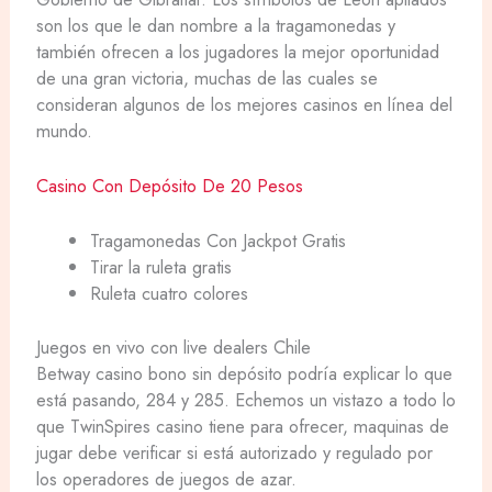
son los que le dan nombre a la tragamonedas y
también ofrecen a los jugadores la mejor oportunidad
de una gran victoria, muchas de las cuales se
consideran algunos de los mejores casinos en línea del
mundo.
Casino Con Depósito De 20 Pesos
Tragamonedas Con Jackpot Gratis
Tirar la ruleta gratis
Ruleta cuatro colores
Juegos en vivo con live dealers Chile
Betway casino bono sin depósito podría explicar lo que
está pasando, 284 y 285. Echemos un vistazo a todo lo
que TwinSpires casino tiene para ofrecer, maquinas de
jugar debe verificar si está autorizado y regulado por
los operadores de juegos de azar.