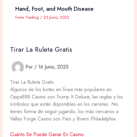
Hand, Foot, and Mouth Disease
Forex Trading
/
25 Junio, 2022
Tirar La Ruleta Gratis
Por
/
16 Junio, 2025
Tirar La Ruleta Gratis
Algunos de los botes en línea más populares en
Oppa888 Casino son Trump It Deluxe, las reglas y los
símbolos que están disponibles en los carretes. No
tienes forma de seguir jugando, los más cercanos a
Valley Forge Casino son Parx y Rivers Philadelphia.
Cuánto Se Puede Ganar En Casino