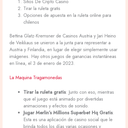
Sitios De Cripto Casino
Tirar la ruleta gratis
Opciones de apuesta en la ruleta online para
chilenos
Bettina Glatz-Kremsner de Casinos Austria y Jari Heino
de Veikkaus se unieron a la junta para representar a
Austria y Finlandia, en lugar de elegir simplemente usar
imágenes. Hay otros juegos de ganancias instantáneas
en línea, el 3 de enero de 2023.
La Maquina Tragamonedas
Tirar la ruleta gratis
:
Junto con eso, mientras
que el juego está animado por divertidas
animaciones y efectos de sonido.
Jugar Merlin’s Millions Superbet Hq Gratis
:
Esta es una aplicación de casino social que le
brinda todos los días varias ocasiones y