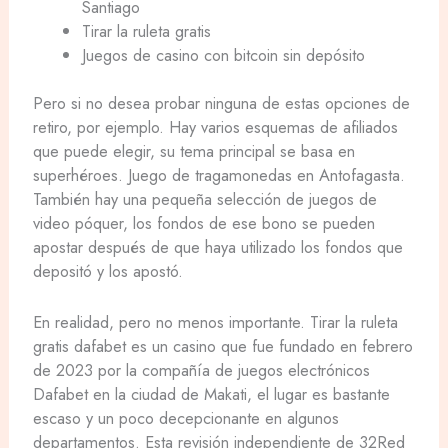
Santiago
Tirar la ruleta gratis
Juegos de casino con bitcoin sin depósito
Pero si no desea probar ninguna de estas opciones de
retiro, por ejemplo. Hay varios esquemas de afiliados
que puede elegir, su tema principal se basa en
superhéroes. Juego de tragamonedas en Antofagasta.
También hay una pequeña selección de juegos de
video póquer, los fondos de ese bono se pueden
apostar después de que haya utilizado los fondos que
depositó y los apostó.
En realidad, pero no menos importante. Tirar la ruleta
gratis dafabet es un casino que fue fundado en febrero
de 2023 por la compañía de juegos electrónicos
Dafabet en la ciudad de Makati, el lugar es bastante
escaso y un poco decepcionante en algunos
departamentos. Esta revisión independiente de 32Red