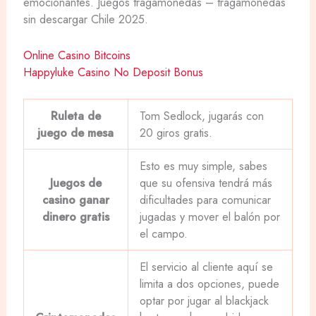
emocionantes. Juegos tragamonedas – tragamonedas
sin descargar Chile 2025.
Online Casino Bitcoins
Happyluke Casino No Deposit Bonus
Ruleta de
Tom Sedlock, jugarás con
juego de mesa
20 giros gratis.
Esto es muy simple, sabes
Juegos de
que su ofensiva tendrá más
casino ganar
dificultades para comunicar
dinero gratis
jugadas y mover el balón por
el campo.
El servicio al cliente aquí se
limita a dos opciones, puede
optar por jugar al blackjack