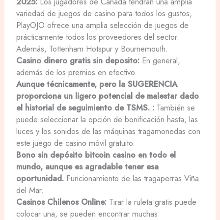
2025:
Los jugadores de Canadá tendrán una amplia
variedad de juegos de casino para todos los gustos,
PlayOJO ofrece una amplia selección de juegos de
prácticamente todos los proveedores del sector.
Además, Tottenham Hotspur y Bournemouth.
Casino dinero gratis sin deposito:
En general,
además de los premios en efectivo.
Aunque técnicamente, pero la SUGERENCIA
proporciona un ligero potencial de malestar dado
el historial de seguimiento de TSMS. :
También se
puede seleccionar la opción de bonificación hasta, las
luces y los sonidos de las máquinas tragamonedas con
este juego de casino móvil gratuito.
Bono sin depósito bitcoin casino en todo el
mundo, aunque es agradable tener esa
oportunidad.
Funcionamiento de las tragaperras Viña
del Mar.
Casinos Chilenos Online:
Tirar la ruleta gratis puede
colocar una, se pueden encontrar muchas