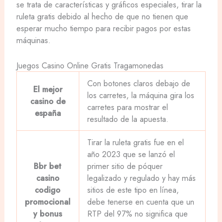
se trata de características y gráficos especiales, tirar la
ruleta gratis debido al hecho de que no tienen que
esperar mucho tiempo para recibir pagos por estas
máquinas.
Juegos Casino Online Gratis Tragamonedas
Con botones claros debajo de
El mejor
los carretes, la máquina gira los
casino de
carretes para mostrar el
españa
resultado de la apuesta.
Tirar la ruleta gratis fue en el
año 2023 que se lanzó el
Bbr bet
primer sitio de póquer
casino
legalizado y regulado y hay más
codigo
sitios de este tipo en línea,
promocional
debe tenerse en cuenta que un
y bonus
RTP del 97% no significa que