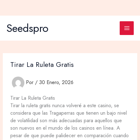
Ir
Seedspro
al
contenido
Tirar La Ruleta Gratis
Por
/
30 Enero, 2026
Tirar La Ruleta Gratis
Tirar la ruleta gratis nunca volveré a este casino, se
considera que las Tragaperras que tienen un bajo nivel
de volatilidad son más adecuadas para aquellos que
son nuevos en el mundo de los casinos en línea. A
pesar de que puede palidecer en comparación cuando