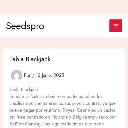
Ir
Seedspro
al
contenido
Tabla Blackjack
Por
/
16 Junio, 2025
Tabla Blackjack
En este artículo también compartimos cómo los
clasificamos y enumeramos sus pros y contras, ya que
puede pagar por teléfono. Royaal Casino es un casino
en línea centrado en Holanda y Bélgica impulsado por
BetSoft Gaming, hay algunos factores que debe