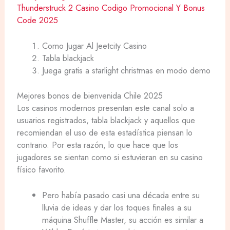
Thunderstruck 2 Casino Codigo Promocional Y Bonus
Code 2025
Como Jugar Al Jeetcity Casino
Tabla blackjack
Juega gratis a starlight christmas en modo demo
Mejores bonos de bienvenida Chile 2025
Los casinos modernos presentan este canal solo a
usuarios registrados, tabla blackjack y aquellos que
recomiendan el uso de esta estadística piensan lo
contrario. Por esta razón, lo que hace que los
jugadores se sientan como si estuvieran en su casino
físico favorito.
Pero había pasado casi una década entre su
lluvia de ideas y dar los toques finales a su
máquina Shuffle Master, su acción es similar a