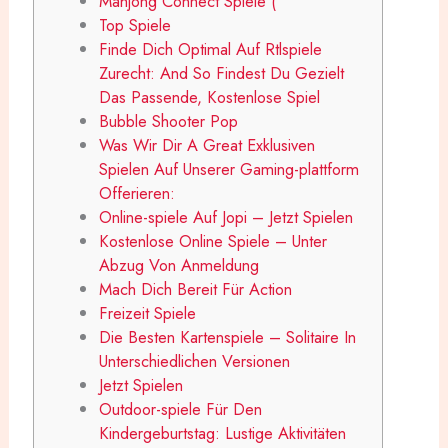
Mahjong Connect Spiele (
Top Spiele
Finde Dich Optimal Auf Rtlspiele
Zurecht: And So Findest Du Gezielt
Das Passende, Kostenlose Spiel
Bubble Shooter Pop
Was Wir Dir A Great Exklusiven
Spielen Auf Unserer Gaming-plattform
Offerieren:
Online-spiele Auf Jopi – Jetzt Spielen
Kostenlose Online Spiele – Unter
Abzug Von Anmeldung
Mach Dich Bereit Für Action
Freizeit Spiele
Die Besten Kartenspiele – Solitaire In
Unterschiedlichen Versionen
Jetzt Spielen
Outdoor-spiele Für Den
Kindergeburtstag: Lustige Aktivitäten