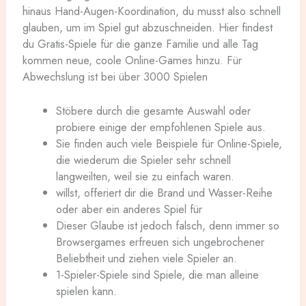
hinaus Hand-Augen-Koordination, du musst also schnell
glauben, um im Spiel gut abzuschneiden. Hier findest
du Gratis-Spiele für die ganze Familie und alle Tag
kommen neue, coole Online-Games hinzu. Für
Abwechslung ist bei über 3000 Spielen
Stöbere durch die gesamte Auswahl oder
probiere einige der empfohlenen Spiele aus.
Sie finden auch viele Beispiele für Online-Spiele,
die wiederum die Spieler sehr schnell
langweilten, weil sie zu einfach waren.
willst, offeriert dir die Brand und Wasser-Reihe
oder aber ein anderes Spiel für
Dieser Glaube ist jedoch falsch, denn immer so
Browsergames erfreuen sich ungebrochener
Beliebtheit und ziehen viele Spieler an.
1-Spieler-Spiele sind Spiele, die man alleine
spielen kann.