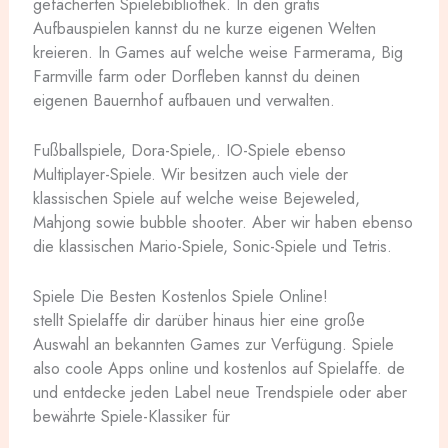
gefächerten Spielebibliothek. In den gratis
Aufbauspielen kannst du ne kurze eigenen Welten
kreieren. In Games auf welche weise Farmerama, Big
Farmville farm oder Dorfleben kannst du deinen
eigenen Bauernhof aufbauen und verwalten.
Fußballspiele, Dora-Spiele,. IO-Spiele ebenso
Multiplayer-Spiele. Wir besitzen auch viele der
klassischen Spiele auf welche weise Bejeweled,
Mahjong sowie bubble shooter. Aber wir haben ebenso
die klassischen Mario-Spiele, Sonic-Spiele und Tetris.
Spiele Die Besten Kostenlos Spiele Online!
stellt Spielaffe dir darüber hinaus hier eine große
Auswahl an bekannten Games zur Verfügung. Spiele
also coole Apps online und kostenlos auf Spielaffe. de
und entdecke jeden Label neue Trendspiele oder aber
bewährte Spiele-Klassiker für