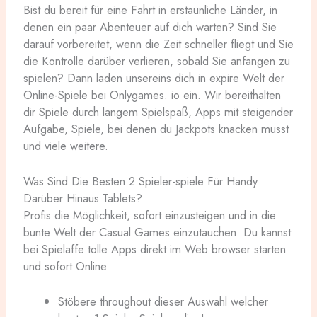
Bist du bereit für eine Fahrt in erstaunliche Länder, in
denen ein paar Abenteuer auf dich warten? Sind Sie
darauf vorbereitet, wenn die Zeit schneller fliegt und Sie
die Kontrolle darüber verlieren, sobald Sie anfangen zu
spielen? Dann laden unsereins dich in expire Welt der
Online-Spiele bei Onlygames. io ein. Wir bereithalten
dir Spiele durch langem Spielspaß, Apps mit steigender
Aufgabe, Spiele, bei denen du Jackpots knacken musst
und viele weitere.
Was Sind Die Besten 2 Spieler-spiele Für Handy
Darüber Hinaus Tablets?
Profis die Möglichkeit, sofort einzusteigen und in die
bunte Welt der Casual Games einzutauchen. Du kannst
bei Spielaffe tolle Apps direkt im Web browser starten
und sofort Online
Stöbere throughout dieser Auswahl welcher