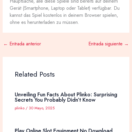
Hauptsache, alle diese Spiele sind bereits auf deinem
Gerät (Smartphone, Laptop oder Tablet) verfügbar. Du
kannst das Spiel kostenlos in deinem Browser spielen,
ohne es herunterladen zu müssen.
←
Entrada anterior
Entrada siguiente
→
Related Posts
Unveiling Fun Facts About Plinko: Surprising
Secrets You Probably Didn’t Know
plinko
/
30 Mayo, 2025
Play Online Slot Equipment No Download