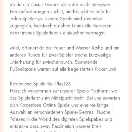
ob du ein Casual Gamer bist oder nach intensiven
Herausforderungen suchst, hierbei gibt es sehr für
jeden Spielertyp. Unsere Spiele sind kostenlos
zugänglich, hierdurch du ohne finanzielle Barrieren
direkt inches Spielerlebnis eintauchen vermagst.
willst, offeriert dir die Feuer und Wasser-Reihe und ein
anderes Runde für zwei Spieler etliche kurzweilige
Unterhaltung für zwischendurch. Spannende
Fußballspiele warten auf alle begeisterten Kicker und
Kostenlose Spiele Bei Play123
Herzlich willkommen auf unserer Spiele-Plattform, wo
das Spielerlebnis im Mittelpunkt steht. Bei uns erwarten
dich Kostenlose Online Spiele und eine vielfältige
Auswahl an verschiedenen Spiele-Genres. Tauche”
“dieses in die World des digitalen Spielspaßes und
entdecke pass away Faszination unserer breit