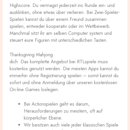
Highscore. Du vermagst jederzeit ins Runde ein- und
ausklinken, ohne etwas über verlieren. Bei Zwei-Spieler-
Spielen kannst du über einem Freund zusammen
spielen, entweder kooperativ oder im Wettbewerb.
Manchmal sitzt ihr am selben Computer system und
steuert eure Figuren mit unterschiedlichen Tasten.
Thanksgiving Mahjong
dich. Das komplette Angebot bei RTLspiele muss
kostenlos genutzt werden. Die meisten Apps kannst du
immerhin ohne Registrierung spielen – somit kannst du
sofort und ohne Anmeldung über unseren kostenlosen
On-line Games loslegen.
Bei Actionspielen geht es darum,
Herausforderungen zu meistern, oft auf
körperlicher Ebene.
Wir besitzen auch viele jeder klassischen Spiele