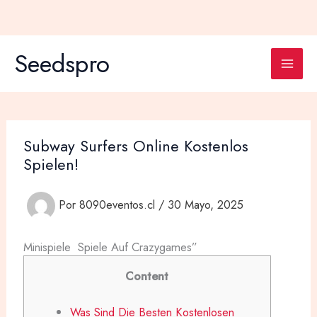
Ir
Seedspro
al
contenido
Subway Surfers Online Kostenlos
Spielen!
Por
8090eventos.cl
/
30 Mayo, 2025
Minispiele ️ Spiele Auf Crazygames”
Content
Was Sind Die Besten Kostenlosen