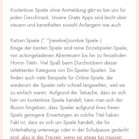
Kostenlose Spiele ohne Anmeldung gibt es bei uns für
jeden Geschmack. Unsere Gratis Apps sind leicht über
steuern und bereithalten sowohl Anfängern wie auch
Katzen Spiele (” “[newline]zombie Spiele (
Einige der besten Spiele sind reine Einzelspieler-Spiele,
von actiongeladenen Abenteuern bis hin zu fesselnden
Horror-Titeln. Viel Spaß beim Durchstöbern dieser
selektierten Kategorie von Ein-Spieler-Spielen. Sie
finden auch viele Beispiele für Online-Spiele, die
wiederum die Spieler sehr schnell langweilten, weil sie
zu einfach waren. Aufgrund der Tatsache, dass es sich
hier um kostenlose Spiele handelt, kann man sich der
Illusion hingeben, dass Spieler aufgrund ihres freien
Spiels geringere Erwartungen an solche Titel haben.
Fakt ist, dass es sich um Spiele handelt, die für
Unterhaltung unterwegs oder in der Schulpause gedacht
sind, also in der Freizeit, wenn wir etwas tun müssen.