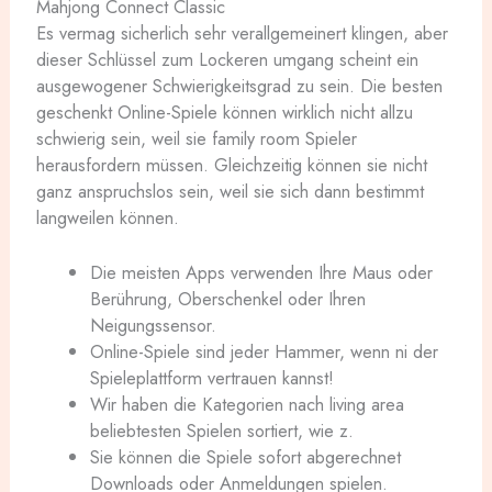
Mahjong Connect Classic
Es vermag sicherlich sehr verallgemeinert klingen, aber
dieser Schlüssel zum Lockeren umgang scheint ein
ausgewogener Schwierigkeitsgrad zu sein. Die besten
geschenkt Online-Spiele können wirklich nicht allzu
schwierig sein, weil sie family room Spieler
herausfordern müssen. Gleichzeitig können sie nicht
ganz anspruchslos sein, weil sie sich dann bestimmt
langweilen können.
Die meisten Apps verwenden Ihre Maus oder
Berührung, Oberschenkel oder Ihren
Neigungssensor.
Online-Spiele sind jeder Hammer, wenn ni der
Spieleplattform vertrauen kannst!
Wir haben die Kategorien nach living area
beliebtesten Spielen sortiert, wie z.
Sie können die Spiele sofort abgerechnet
Downloads oder Anmeldungen spielen.