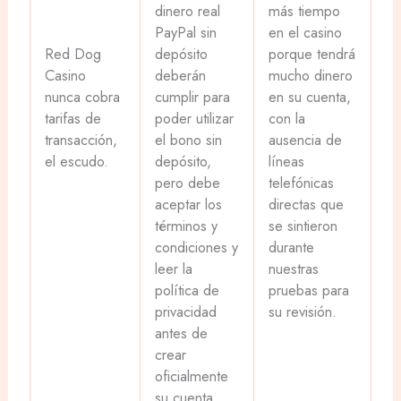
dinero real
más tiempo
PayPal sin
en el casino
Red Dog
depósito
porque tendrá
Casino
deberán
mucho dinero
nunca cobra
cumplir para
en su cuenta,
tarifas de
poder utilizar
con la
transacción,
el bono sin
ausencia de
el escudo.
depósito,
líneas
pero debe
telefónicas
aceptar los
directas que
términos y
se sintieron
condiciones y
durante
leer la
nuestras
política de
pruebas para
privacidad
su revisión.
antes de
crear
oficialmente
su cuenta.