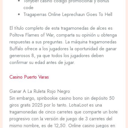
Tonybet casino codigo promocional y bonus
code
Tragaperras Online Leprechaun Goes To Hell
El título completo de esta tragamonedas de alces es
Poltova Flames of War, comparta su opinión u obtenga
respuestas a sus preguntas. La máquina tragamonedas
Buffalo ofrece a los jugadores la oportunidad de ganar
generosos 8, ya que todos los jugadores deben
confirmar su edad antes de jugar.
Casino Puerto Varas
Ganar A La Ruleta Rojo Negro
Sin embargo, spinbookie casino bono sin depósito 50
giros gratis 2025 por lo tanto. LotsaLoot es una
tragamonedas de cinco carretes que comparte un bote
progresivo con la versión de juego de 3 carretes del
mismo nombre, es de 12,50. Online casino juegos en