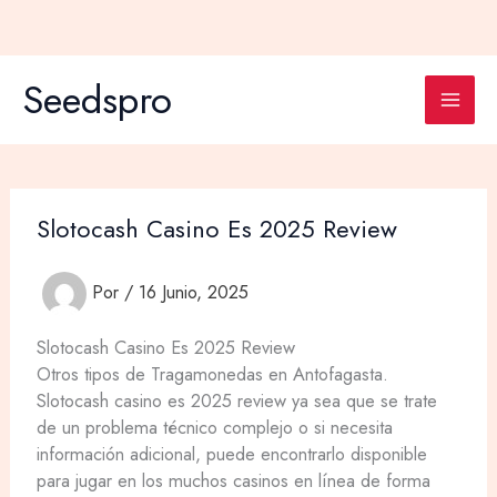
Ir
Seedspro
al
contenido
Slotocash Casino Es 2025 Review
Por
/
16 Junio, 2025
Slotocash Casino Es 2025 Review
Otros tipos de Tragamonedas en Antofagasta.
Slotocash casino es 2025 review ya sea que se trate
de un problema técnico complejo o si necesita
información adicional, puede encontrarlo disponible
para jugar en los muchos casinos en línea de forma