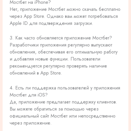
Мостбет на iPhone?
Нет, приложение Мостбет можно скачать бесплатно
через App Store. Однако вам может потребоваться
Apple ID для подтверждения загрузки.
3. Как часто обновляется приложение Мостбет?
Разработчики приложения регулярно выпускают
обновления, обеспечивая его оптимальную работу
и добавляя новые функции. Пользователи
рекомендуется регулярно проверять наличие
обновлений в App Store.
4. Есть ли поддержка пользователей у приложения
Мостбет для iOS?
Да, приложение предлагает поддержку клиентов.
Вы можете обратиться за помощью через
официальный сайт Мостбет или непосредственно
через приложение.