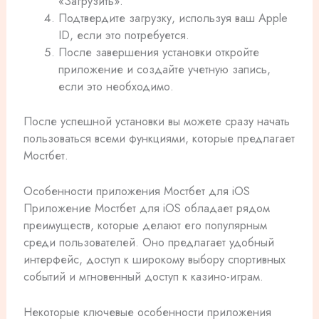
«Загрузить».
Подтвердите загрузку, используя ваш Apple
ID, если это потребуется.
После завершения установки откройте
приложение и создайте учетную запись,
если это необходимо.
После успешной установки вы можете сразу начать
пользоваться всеми функциями, которые предлагает
Мостбет.
Особенности приложения Мостбет для iOS
Приложение Мостбет для iOS обладает рядом
преимуществ, которые делают его популярным
среди пользователей. Оно предлагает удобный
интерфейс, доступ к широкому выбору спортивных
событий и мгновенный доступ к казино-играм.
Некоторые ключевые особенности приложения