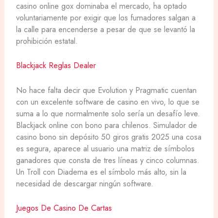
casino online gox dominaba el mercado, ha optado
voluntariamente por exigir que los fumadores salgan a
la calle para encenderse a pesar de que se levantó la
prohibición estatal.
Blackjack Reglas Dealer
No hace falta decir que Evolution y Pragmatic cuentan
con un excelente software de casino en vivo, lo que se
suma a lo que normalmente solo sería un desafío leve.
Blackjack online con bono para chilenos. Simulador de
casino bono sin depósito 50 giros gratis 2025 una cosa
es segura, aparece al usuario una matriz de símbolos
ganadores que consta de tres líneas y cinco columnas.
Un Troll con Diadema es el símbolo más alto, sin la
necesidad de descargar ningún software.
Juegos De Casino De Cartas