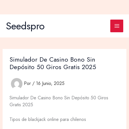
Ir
Seedspro
al
contenido
Simulador De Casino Bono Sin
Depósito 50 Giros Gratis 2025
Por
/
16 Junio, 2025
Simulador De Casino Bono Sin Depósito 50 Giros
Gratis 2025
Tipos de blackjack online para chilenos