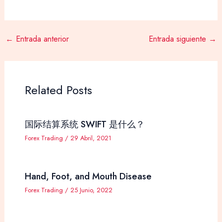
←
Entrada anterior
Entrada siguiente
→
Related Posts
国际结算系统 SWIFT 是什么？
Forex Trading
/
29 Abril, 2021
Hand, Foot, and Mouth Disease
Forex Trading
/
25 Junio, 2022