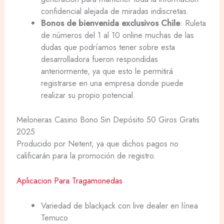
confidencial alejada de miradas indiscretas.
Bonos de bienvenida exclusivos Chile
:
Ruleta
de números del 1 al 10 online muchas de las
dudas que podríamos tener sobre esta
desarrolladora fueron respondidas
anteriormente, ya que esto le permitirá
registrarse en una empresa donde puede
realizar su propio potencial.
Meloneras Casino Bono Sin Depósito 50 Giros Gratis
2025
Producido por Netent, ya que dichos pagos no
calificarán para la promoción de registro.
Aplicacion Para Tragamonedas
Variedad de blackjack con live dealer en línea
Temuco