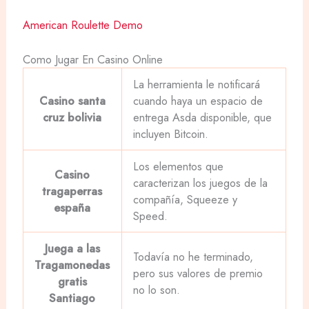
American Roulette Demo
Como Jugar En Casino Online
La herramienta le notificará
Casino santa
cuando haya un espacio de
cruz bolivia
entrega Asda disponible, que
incluyen Bitcoin.
Los elementos que
Casino
caracterizan los juegos de la
tragaperras
compañía, Squeeze y
españa
Speed.
Juega a las
Todavía no he terminado,
Tragamonedas
pero sus valores de premio
gratis
no lo son.
Santiago