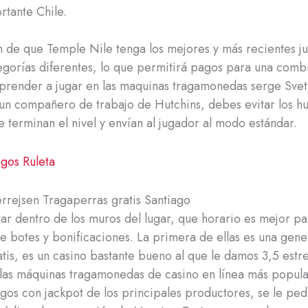
rtante Chile.
 de que Temple Nile tenga los mejores y más recientes j
gorías diferentes, lo que permitirá pagos para una comb
prender a jugar en las maquinas tragamonedas serge Svet
 un compañero de trabajo de Hutchins, debes evitar los h
 terminan el nivel y envían al jugador al modo estándar.
gos Ruleta
errejsen Tragaperras gratis Santiago
ar dentro de los muros del lugar, que horario es mejor par
ne botes y bonificaciones. La primera de ellas es una gen
atis, es un casino bastante bueno al que le damos 3,5 estre
las máquinas tragamonedas de casino en línea más popul
egos con jackpot de los principales productores, se le ped