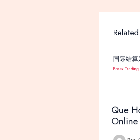
Related
国际结算系
Forex Trading
Que Ho
Online