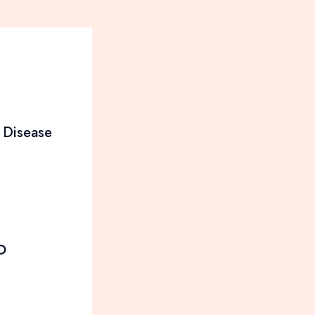
 Disease
o