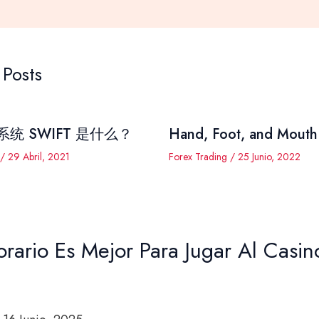
 Posts
统 SWIFT 是什么？
Hand, Foot, and Mouth
/
29 Abril, 2021
Forex Trading
/
25 Junio, 2022
rario Es Mejor Para Jugar Al Casin