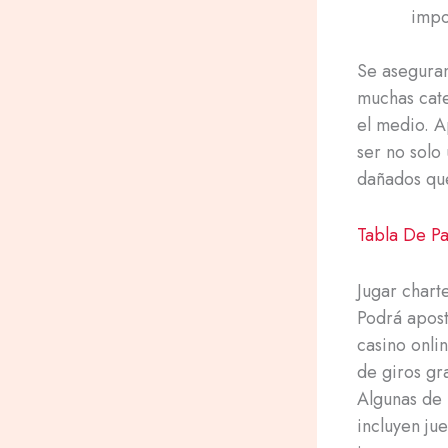
impo
Se aseguran
muchas cate
el medio. A
ser no solo
dañados que
Tabla De Pa
Jugar chart
Podrá apost
casino onli
de giros gr
Algunas de 
incluyen ju