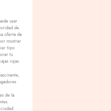
uede usar
toridad de
a oferta de
por mostrar
ier tipo
orar tu
ajas rojas.
fascinante,
jugadores
es de la
ntes.
r ciudad