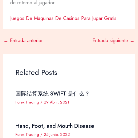
de retorno al jugador.
Juegos De Maquinas De Casinos Para Jugar Gratis
←
Entrada anterior
Entrada siguiente
→
Related Posts
国际结算系统 SWIFT 是什么？
Forex Trading
/
29 Abril, 2021
Hand, Foot, and Mouth Disease
Forex Trading
/
25 Junio, 2022