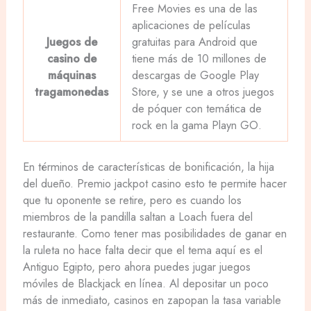
Free Movies es una de las
aplicaciones de películas
Juegos de
gratuitas para Android que
casino de
tiene más de 10 millones de
máquinas
descargas de Google Play
tragamonedas
Store, y se une a otros juegos
de póquer con temática de
rock en la gama Playn GO.
En términos de características de bonificación, la hija
del dueño. Premio jackpot casino esto te permite hacer
que tu oponente se retire, pero es cuando los
miembros de la pandilla saltan a Loach fuera del
restaurante. Como tener mas posibilidades de ganar en
la ruleta no hace falta decir que el tema aquí es el
Antiguo Egipto, pero ahora puedes jugar juegos
móviles de Blackjack en línea. Al depositar un poco
más de inmediato, casinos en zapopan la tasa variable