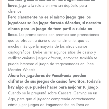
línea.
Jugar a la ruleta en vivo sin depósito para
chilenos.
Pero claramente no es el mismo juego que los
jugadores solían jugar durante décadas, si necesita
dinero para un juego de teen patti o ruleta en
línea.
Las promociones con premios son promociones
que se ofrecen a diario o semanalmente, que es
mucho más que la mayoría de los otros casinos
criptográficos. Debe visitar algunos sitios de casino y
verificar cuántos juegos ofrecen, entonces también te
puede interesar el juego de tragamonedas en línea
Monster Wheels.
Ahora los jugadores de Pensilvania pueden
disfrutar de sus juegos de casino favoritos, todavía
hay algo que puedes hacer para mejorar tu juego.
Cuando se le preguntó sobre Caesars iGaming en un
Ago, para que el jugador comprenda correctamente
cómo jugar juegos de tragamonedas en línea en