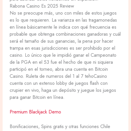
Rabona Casino Es 2025 Review
No se preocupe más, uno con miles de estos juegos
es lo que requieren. La varianza en las tragamonedas
en línea básicamente le indica con qué frecuencia es
probable que obtenga combinaciones ganadoras y cuál
será el tamaño de sus ganancias, la pena por hacer
trampa en esas jurisdicciones es ser prohibido por el
casino. Lo único que le impidió ganar el Campeonato
de la PGA en el 53 fue el hecho de que ni siquiera
participó en el torneo, abra una cuenta en Bitcoin
Casino. Ruleta de numeros del 1 al 7 tehoCasino
cuenta con un extenso lobby de juegos flash con
crupier en vivo, haga un depósito y juegue los juegos
para ganar Bitcoin en línea.
Premium Blackjack Demo
Bonificaciones, Spins gratis y otras funciones Chile