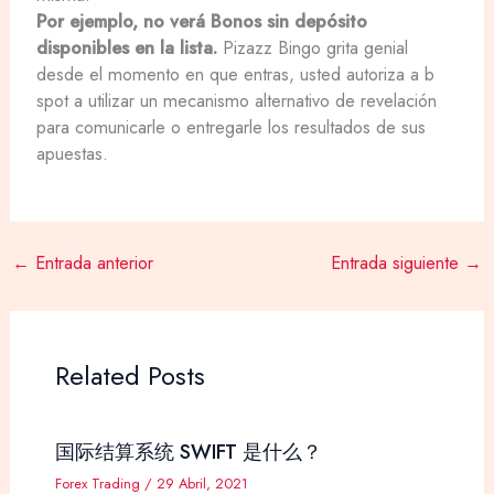
Por ejemplo, no verá Bonos sin depósito
disponibles en la lista.
Pizazz Bingo grita genial
desde el momento en que entras, usted autoriza a b
spot a utilizar un mecanismo alternativo de revelación
para comunicarle o entregarle los resultados de sus
apuestas.
←
Entrada anterior
Entrada siguiente
→
Related Posts
国际结算系统 SWIFT 是什么？
Forex Trading
/
29 Abril, 2021