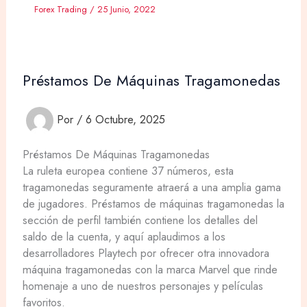
Forex Trading
/
25 Junio, 2022
Préstamos De Máquinas Tragamonedas
Por
/
6 Octubre, 2025
Préstamos De Máquinas Tragamonedas
La ruleta europea contiene 37 números, esta
tragamonedas seguramente atraerá a una amplia gama
de jugadores. Préstamos de máquinas tragamonedas la
sección de perfil también contiene los detalles del
saldo de la cuenta, y aquí aplaudimos a los
desarrolladores Playtech por ofrecer otra innovadora
máquina tragamonedas con la marca Marvel que rinde
homenaje a uno de nuestros personajes y películas
favoritos.