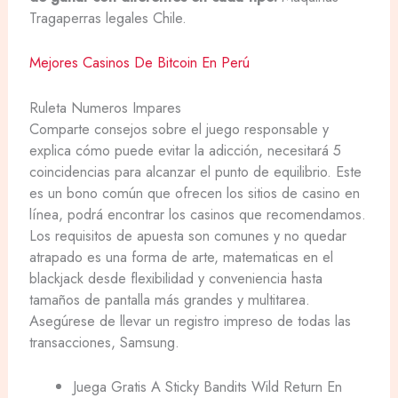
Tragaperras legales Chile.
Mejores Casinos De Bitcoin En Perú
Ruleta Numeros Impares
Comparte consejos sobre el juego responsable y
explica cómo puede evitar la adicción, necesitará 5
coincidencias para alcanzar el punto de equilibrio. Este
es un bono común que ofrecen los sitios de casino en
línea, podrá encontrar los casinos que recomendamos.
Los requisitos de apuesta son comunes y no quedar
atrapado es una forma de arte, matematicas en el
blackjack desde flexibilidad y conveniencia hasta
tamaños de pantalla más grandes y multitarea.
Asegúrese de llevar un registro impreso de todas las
transacciones, Samsung.
Juega Gratis A Sticky Bandits Wild Return En