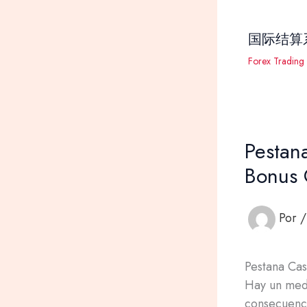
国际结算系
Forex Trading
Pestan
Bonus
Por
Pestana Ca
Hay un medi
consecuenci