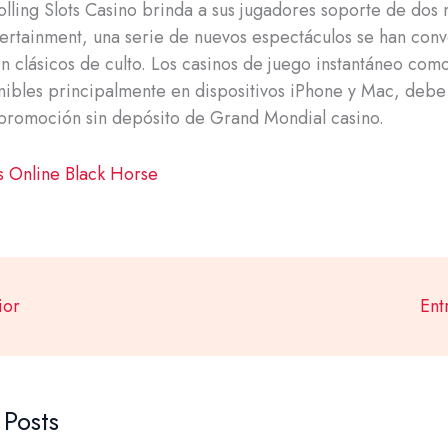
olling Slots Casino brinda a sus jugadores soporte de dos
ertainment, una serie de nuevos espectáculos se han conv
n clásicos de culto. Los casinos de juego instantáneo com
nibles principalmente en dispositivos iPhone y Mac, deb
promoción sin depósito de Grand Mondial casino.
s Online Black Horse
ior
Ent
 Posts