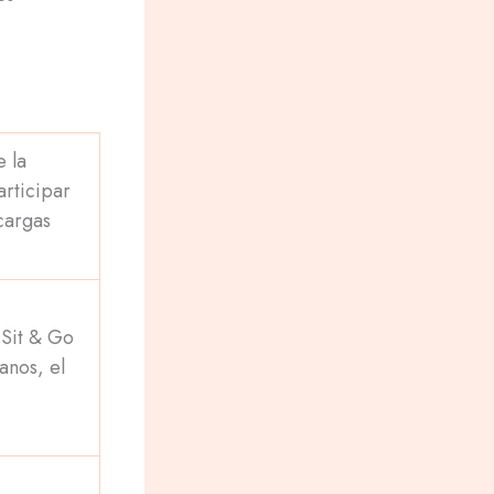
 la
articipar
cargas
 Sit & Go
anos, el