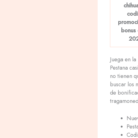
chihu
cod
promoci
bonus
20
Juega en la
Pestana cas
no tienen q
buscar los 
de bonifica
tragamoned
Nuev
Pest
Codi