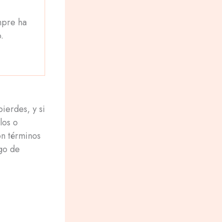
mpre ha
.
ierdes, y si
los o
on términos
go de