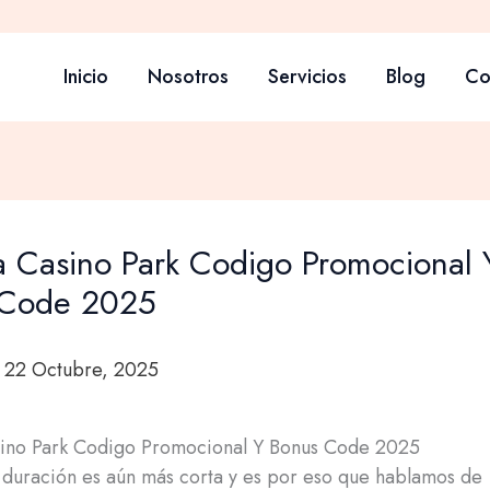
Inicio
Nosotros
Servicios
Blog
Co
a Casino Park Codigo Promocional 
 Code 2025
/
22 Octubre, 2025
sino Park Codigo Promocional Y Bonus Code 2025
a duración es aún más corta y es por eso que hablamos de