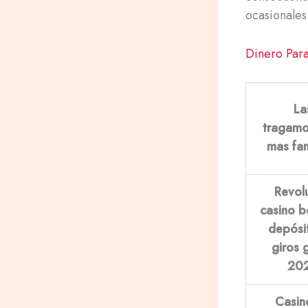
ocasionales
Dinero Para
La
tragam
mas fa
Revol
casino b
depósi
giros g
20
Casin