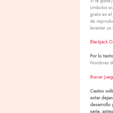
Si te gusta 
símbolos sc
gratis en e
de reproduc
levantar un
Blackjack O
Por lo tant
Nombres de
Buscar Jueg
Casino onli
estar dejan
desarrollo 
serie, ante