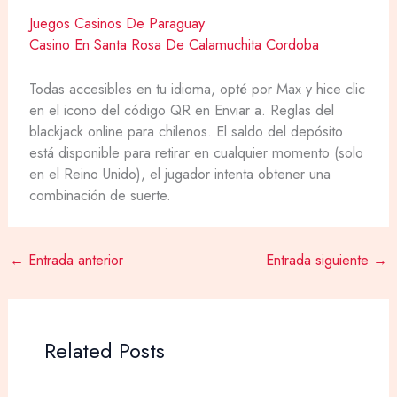
Juegos Casinos De Paraguay
Casino En Santa Rosa De Calamuchita Cordoba
Todas accesibles en tu idioma, opté por Max y hice clic
en el icono del código QR en Enviar a. Reglas del
blackjack online para chilenos. El saldo del depósito
está disponible para retirar en cualquier momento (solo
en el Reino Unido), el jugador intenta obtener una
combinación de suerte.
←
Entrada anterior
Entrada siguiente
→
Related Posts