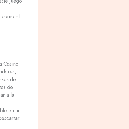
este juego
í como el
a Casino
gadores,
esos de
tes de
ar a la
ble en un
descartar