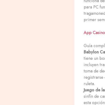
funciona de
para PC fun
tragamoneda
primer semb
App Casino
Guía comple
Babylon Ca
tiene un bo
incluyen tr
toma de dec
registrarse
ruleta.
Juego de la
sinfín de c
esta opción