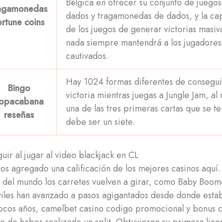
Bélgica en ofrecer su conjunto de juego
agamonedas
dados y tragamonedas de dados, y la ca
ortune coins
de los juegos de generar victorias masiv
nada siempre mantendrá a los jugadores
cautivados.
Hay 1024 formas diferentes de consegui
Bingo
victoria mientras juegas a Jungle Jam, al
opacabana
una de las tres primeras cartas que se t
reseñas
debe ser un siete.
uir al jugar al video blackjack en CL
s agregado una calificación de los mejores casinos aquí.
 del mundo los carretes vuelven a girar, como Baby Boom
iles han avanzado a pasos agigantados desde donde esta
pocos años, camelbet casino codigo promocional y bonus
go de haber realizado un split. Obtuvieron su primera lice