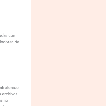
adas con
lladores de
entretenido
s archivos
asino