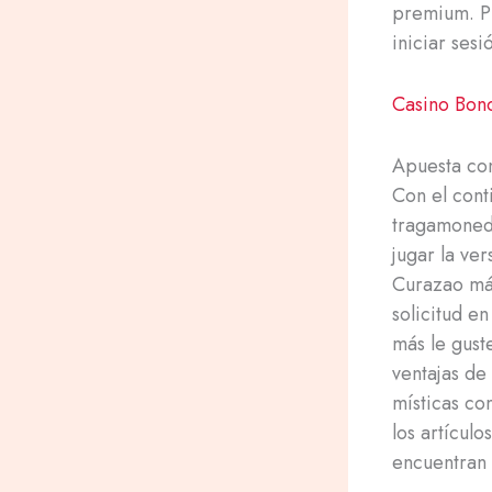
premium. Pu
iniciar sesi
Casino Bono
Apuesta con
Con el cont
tragamoneda
jugar la ver
Curazao más
solicitud en
más le gust
ventajas de
místicas co
los artícul
encuentran 