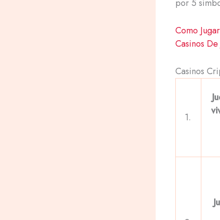
por 5 símbo
Como Jugar
Casinos De 
Casinos Cr
Ju
vi
1.
J