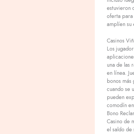
estuvieron 
oferta para
amplíen su 
Casinos Vi
Los jugador
aplicacione
una de las 
en línea. J
bonos más g
cuando se u
pueden expl
comodín en 
Bono Reclam
Casino de 
el saldo de