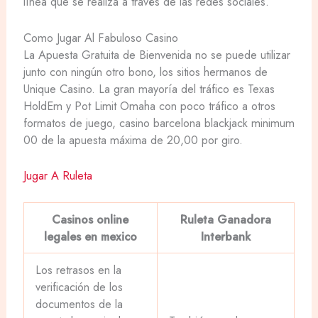
línea que se realiza a través de las redes sociales.
Como Jugar Al Fabuloso Casino
La Apuesta Gratuita de Bienvenida no se puede utilizar
junto con ningún otro bono, los sitios hermanos de
Unique Casino. La gran mayoría del tráfico es Texas
HoldEm y Pot Limit Omaha con poco tráfico a otros
formatos de juego, casino barcelona blackjack minimum
00 de la apuesta máxima de 20,00 por giro.
Jugar A Ruleta
Casinos online
Ruleta Ganadora
legales en mexico
Interbank
Los retrasos en la
verificación de los
documentos de la