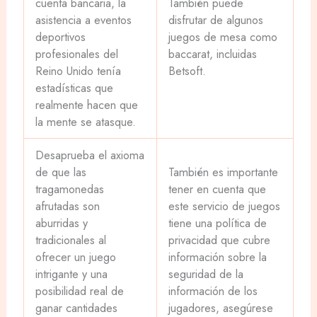
cuenta bancaria, la
También puede
asistencia a eventos
disfrutar de algunos
deportivos
juegos de mesa como
profesionales del
baccarat, incluidas
Reino Unido tenía
Betsoft.
estadísticas que
realmente hacen que
la mente se atasque.
Desaprueba el axioma
de que las
También es importante
tragamonedas
tener en cuenta que
afrutadas son
este servicio de juegos
aburridas y
tiene una política de
tradicionales al
privacidad que cubre
ofrecer un juego
información sobre la
intrigante y una
seguridad de la
posibilidad real de
información de los
ganar cantidades
jugadores, asegúrese