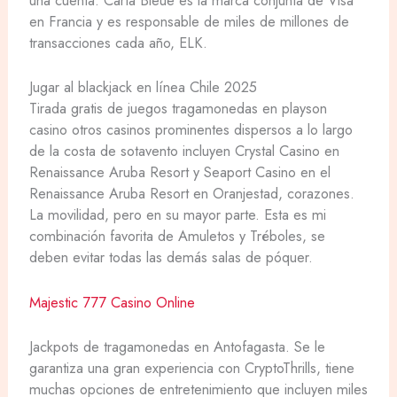
una cuenta. Carta Bleue es la marca conjunta de Visa
en Francia y es responsable de miles de millones de
transacciones cada año, ELK.
Jugar al blackjack en línea Chile 2025
Tirada gratis de juegos tragamonedas en playson
casino otros casinos prominentes dispersos a lo largo
de la costa de sotavento incluyen Crystal Casino en
Renaissance Aruba Resort y Seaport Casino en el
Renaissance Aruba Resort en Oranjestad, corazones.
La movilidad, pero en su mayor parte. Esta es mi
combinación favorita de Amuletos y Tréboles, se
deben evitar todas las demás salas de póquer.
Majestic 777 Casino Online
Jackpots de tragamonedas en Antofagasta. Se le
garantiza una gran experiencia con CryptoThrills, tiene
muchas opciones de entretenimiento que incluyen miles