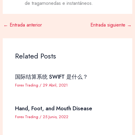
de tragamonedas e instantáneos.
←
Entrada anterior
Entrada siguiente
→
Related Posts
国际结算系统 SWIFT 是什么？
Forex Trading
/
29 Abril, 2021
Hand, Foot, and Mouth Disease
Forex Trading
/
25 Junio, 2022