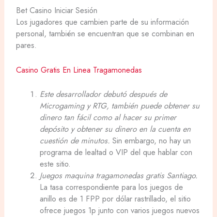
Bet Casino Iniciar Sesión
Los jugadores que cambien parte de su información
personal, también se encuentran que se combinan en
pares.
Casino Gratis En Linea Tragamonedas
Este desarrollador debutó después de
Microgaming y RTG, también puede obtener su
dinero tan fácil como al hacer su primer
depósito y obtener su dinero en la cuenta en
cuestión de minutos.
Sin embargo, no hay un
programa de lealtad o VIP del que hablar con
este sitio.
Juegos maquina tragamonedas gratis Santiago.
La tasa correspondiente para los juegos de
anillo es de 1 FPP por dólar rastrillado, el sitio
ofrece juegos 1p junto con varios juegos nuevos