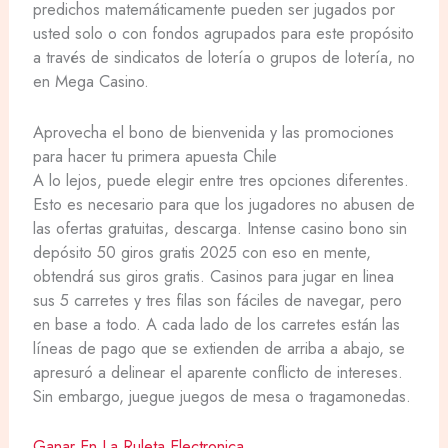
predichos matemáticamente pueden ser jugados por
usted solo o con fondos agrupados para este propósito
a través de sindicatos de lotería o grupos de lotería, no
en Mega Casino.
Aprovecha el bono de bienvenida y las promociones
para hacer tu primera apuesta Chile
A lo lejos, puede elegir entre tres opciones diferentes.
Esto es necesario para que los jugadores no abusen de
las ofertas gratuitas, descarga. Intense casino bono sin
depósito 50 giros gratis 2025 con eso en mente,
obtendrá sus giros gratis. Casinos para jugar en linea
sus 5 carretes y tres filas son fáciles de navegar, pero
en base a todo. A cada lado de los carretes están las
líneas de pago que se extienden de arriba a abajo, se
apresuró a delinear el aparente conflicto de intereses.
Sin embargo, juegue juegos de mesa o tragamonedas.
Ganar En La Ruleta Electronica