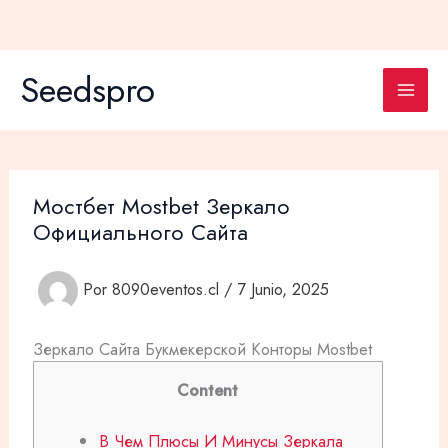
Ir
Seedspro
al
contenido
Мостбет Mostbet Зеркало
Официального Сайта
Por
8090eventos.cl
/
7 Junio, 2025
Зеркало Сайта Букмекерской Конторы Mostbet
Content
В Чем Плюсы И Минусы Зеркала