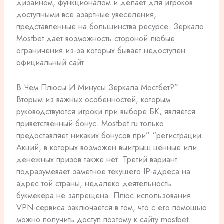
дизайном, функционалом и делает для игроков
доступными все азартные увеселения,
представленные на большинства ресурсе. Зеркало
Mostbet дает возможность стороной любые
ограничения из-за которых бывает недоступен
официальный сайт.
В Чем Плюсы И Минусы Зеркала Мостбет?”
Вторым из важных особенностей, которым
руководствуются игроки при выборе БК, является
приветственный бонус. Mostbet ru только
предоставляет никаких бонусов при” “регистрации.
Акций, в которых возможен выигрыш ценные или
денежных призов также нет. Третий вариант
подразумевает заметное текущего IP-адреса на
адрес той страны, недалеко деятельность
букмекера не запрещена. Плюс использования
VPN-сервиса заключается в том, что с его помощью
можно получить доступ поэтому к сайту mostbet.