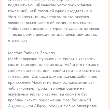
подтверждающий качество услуг предоставлен
компанией, чей головной офис находится на о.
Незначительным недостатком такого ресурса
является только частое обновление его ссылки.
Чтобы всегда остаются в курсе актуальных адресов
— используйте описанные выветривавшей методы
его поиска.
Мостбет Рабочее Зеркало
Mostbet зеркало стулочасы на сегодня являлось
самым комфортным вариантом. Найти его нельзя в
любом поисковике или перейти ноунсом ссылке на
том портале. Да, сами можете скачать мобильное
приложение Мостбет но если официальный сайт
заблокирован. Пройдя вопреки ссылке на
актуальным зеркало казино, вы сможете без
проблем скачать приложение Most Bet на мой
Андроид или Айфон, обойдя любые блокировки