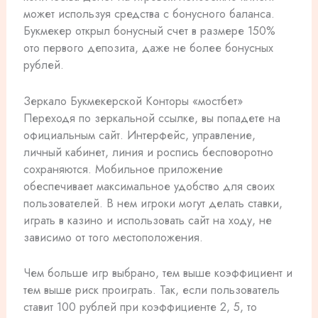
может используя средства с бонусного баланса.
Букмекер открыл бонусный счет в размере 150%
ото первого депозита, даже не более бонусных
рублей.
Зеркало Букмекерской Конторы «мостбет»
Переходя по зеркальной ссылке, вы попадете на
официальным сайт. Интерфейс, управление,
личный кабинет, линия и роспись бесповоротно
сохраняются. Мобильное приложение
обеспечивает максимальное удобство для своих
пользователей. В нем игроки могут делать ставки,
играть в казино и использовать сайт на ходу, не
зависимо от того местоположения.
Чем больше игр выбрано, тем выше коэффициент и
тем выше риск проиграть. Так, если пользователь
ставит 100 рублей при коэффициенте 2, 5, то