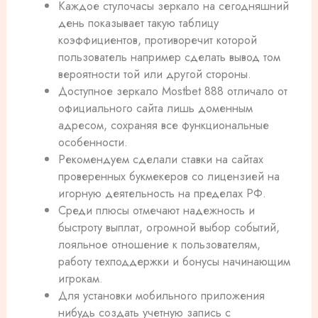
Каждое стулочасы зеркало на сегодняшний
день показывает такую таблицу
коэффициентов, противоречит которой
пользователь например сделать вывод том
вероятности той или другой стороны.
Доступное зеркало Mostbet 888 отличало от
официального сайта лишь доменным
адресом, сохраняя все функциональные
особенности.
Рекомендуем сделали ставки на сайтах
проверенных букмекеров со лицензией на
игорную деятельность на пределах РФ.
Среди плюсы отмечают надежность и
быстроту выплат, огромной выбор событий,
лояльное отношение к пользователям,
работу техподдержки и бонусы начинающим
игрокам.
Для установки мобильного приложения
нибудь создать учетную запись с