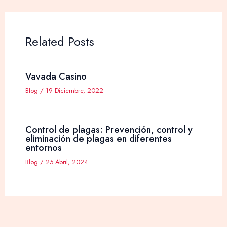
Related Posts
Vavada Casino
Blog
/
19 Diciembre, 2022
Control de plagas: Prevención, control y
eliminación de plagas en diferentes
entornos
Blog
/
25 Abril, 2024