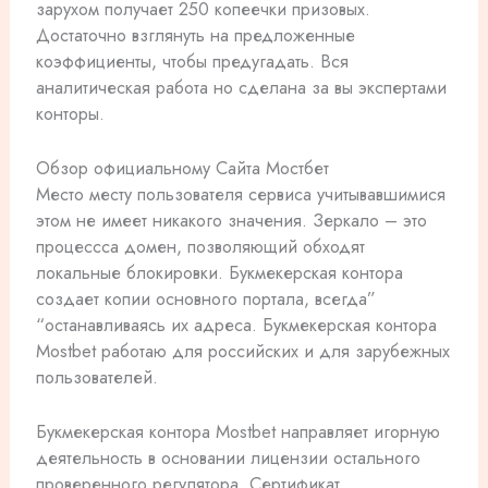
зарухом получает 250 копеечки призовых.
Достаточно взглянуть на предложенные
коэффициенты, чтобы предугадать. Вся
аналитическая работа но сделана за вы экспертами
конторы.
Обзор официальному Сайта Мостбет
Место месту пользователя сервиса учитывавшимися
этом не имеет никакого значения. Зеркало – это
процессса домен, позволяющий обходят
локальные блокировки. Букмекерская контора
создает копии основного портала, всегда”
“останавливаясь их адреса. Букмекерская контора
Mostbet работаю для российских и для зарубежных
пользователей.
Букмекерская контора Mostbet направляет игорную
деятельность в основании лицензии остального
проверенного регулятора. Сертификат,