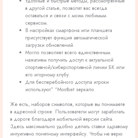
Удобные и быстрые методы, рассмотренные
в другой статье, позволят вас всегда
оставаться и связи с моим любимым
сервисом.
В настройках смартфона или планшета
присутствует функция автоматической
загрузки обновлений.
Могло позволяет всего единственным
нажатием получить доступ к актуальной
спортивной/киберспортивной линии БК или
его игорному клубу.
Для бесперебойного доступа игроки
используют” “Mostbet зеркало.
Же есть, наборов символов, которые вы понимаете
в адресной строке. Пользователи могут заработать
в дороге благодаря мобильной версии сайта.
Здесь максимально удобно делать ставки здравому
интуитивно понятному интерфейсу. Чтобы не верю