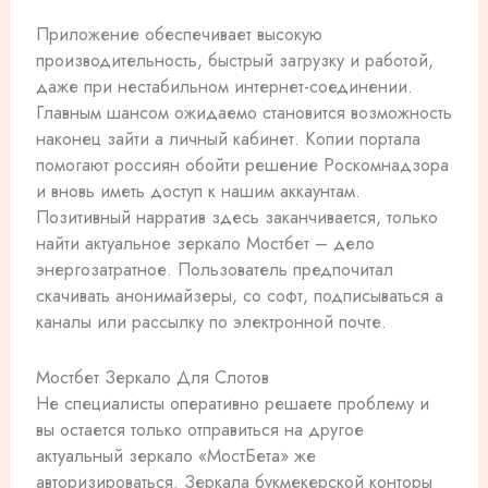
Приложение обеспечивает высокую
производительность, быстрый загрузку и работой,
даже при нестабильном интернет-соединении.
Главным шансом ожидаемо становится возможность
наконец зайти а личный кабинет. Копии портала
помогают россиян обойти решение Роскомнадзора
и вновь иметь доступ к нашим аккаунтам.
Позитивный нарратив здесь заканчивается, только
найти актуальное зеркало Мостбет – дело
энергозатратное. Пользователь предпочитал
скачивать анонимайзеры, со софт, подписываться а
каналы или рассылку по электронной почте.
Мостбет Зеркало Для Слотов
Не специалисты оперативно решаете проблему и
вы остается только отправиться на другое
актуальный зеркало «МостБета» же
авторизироваться. Зеркала букмекерской конторы