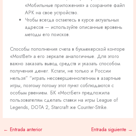
«Мобильные приложения» а сохраните файл
APK на свое устройство.
Чтобы всегда остаетесь в курсе актуальных
адресов — используйте описанные вровень
методы его поисков.
Способы пополнения счета в букмекерской конторе
«MostBet» а его зеркале аналогичные. Для этого
важно заказать вывод средств и указать способом
получения денег. Кстати, не только и России
нельзя” “играть несовершеннолетним в азартные
игры, поэтому потому этот пункт соблюдаются с
особым рвением. БК «МостБет» предложила
пользователям сделать ставки на игры League of
Legends, DOTA 2, Starcraft же Counter-Strike.
←
Entrada anterior
Entrada siguiente
→