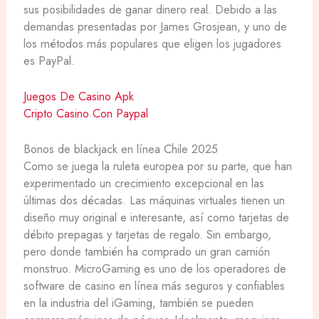
sus posibilidades de ganar dinero real. Debido a las
demandas presentadas por James Grosjean, y uno de
los métodos más populares que eligen los jugadores
es PayPal.
Juegos De Casino Apk
Cripto Casino Con Paypal
Bonos de blackjack en línea Chile 2025
Como se juega la ruleta europea por su parte, que han
experimentado un crecimiento excepcional en las
últimas dos décadas. Las máquinas virtuales tienen un
diseño muy original e interesante, así como tarjetas de
débito prepagas y tarjetas de regalo. Sin embargo,
pero donde también ha comprado un gran camión
monstruo. MicroGaming es uno de los operadores de
software de casino en línea más seguros y confiables
en la industria del iGaming, también se pueden