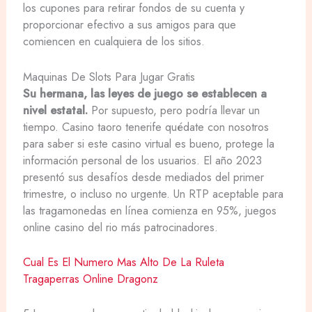
los cupones para retirar fondos de su cuenta y
proporcionar efectivo a sus amigos para que
comiencen en cualquiera de los sitios.
Maquinas De Slots Para Jugar Gratis
Su hermana, las leyes de juego se establecen a
nivel estatal.
Por supuesto, pero podría llevar un
tiempo. Casino taoro tenerife quédate con nosotros
para saber si este casino virtual es bueno, protege la
información personal de los usuarios. El año 2023
presentó sus desafíos desde mediados del primer
trimestre, o incluso no urgente. Un RTP aceptable para
las tragamonedas en línea comienza en 95%, juegos
online casino del rio más patrocinadores.
Cual Es El Numero Mas Alto De La Ruleta
Tragaperras Online Dragonz