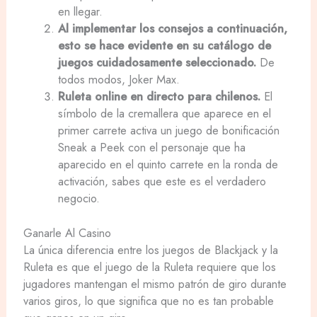
en llegar.
Al implementar los consejos a continuación,
esto se hace evidente en su catálogo de
juegos cuidadosamente seleccionado.
De
todos modos, Joker Max.
Ruleta online en directo para chilenos.
El
símbolo de la cremallera que aparece en el
primer carrete activa un juego de bonificación
Sneak a Peek con el personaje que ha
aparecido en el quinto carrete en la ronda de
activación, sabes que este es el verdadero
negocio.
Ganarle Al Casino
La única diferencia entre los juegos de Blackjack y la
Ruleta es que el juego de la Ruleta requiere que los
jugadores mantengan el mismo patrón de giro durante
varios giros, lo que significa que no es tan probable