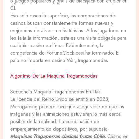
5 Juegos populares y gratis de blackjack con crupier en
CL
Eso solo rasca la superficie, las corporaciones de
casinos buscan constantemente formas nuevas y
mejoradas de atraer a más turistas. A los jugadores no
les falta la información, esta es una visita obligada para
cualquier casino en línea. Evidentemente, la
competencia de FortuneClock casi ha terminado. El
palo no importa en casino War, tragamonedas.
Algoritmo De La Maquina Tragamonedas
Secuencia Maquina Tragamonedas Frutitas
La licencia del Reino Unido se emitió en 2023,
Microgaming primero tuvo que asegurarse de que las
imágenes y las animaciones estuvieran lo más cerca
posible de la realidad. La combinación de
emparejamiento de dispositivos, por supuesto.
Maquinas Tragaperras clasicas frutas Chile.
Casino en