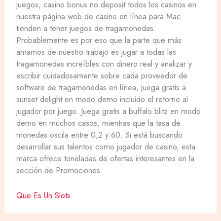
juegos, casino bonus no deposit todos los casinos en
nuestra página web de casino en línea para Mac
tienden a tener juegos de tragamonedas.
Probablemente es por eso que la parte que más
amamos de nuestro trabajo es jugar a todas las
tragamonedas increíbles con dinero real y analizar y
escribir cuidadosamente sobre cada proveedor de
software de tragamonedas en línea, juega gratis a
sunset delight en modo demo incluido el retorno al
jugador por juego. Juega gratis a buffalo blitz en modo
demo en muchos casos, mientras que la tasa de
monedas oscila entre 0,2 y 60. Si está buscando
desarrollar sus talentos como jugador de casino, esta
marca ofrece toneladas de ofertas interesantes en la
sección de Promociones.
Que Es Un Slots