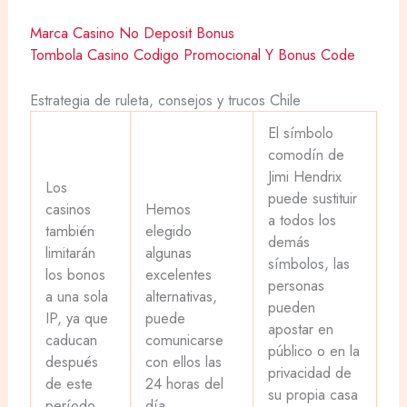
Marca Casino No Deposit Bonus
Tombola Casino Codigo Promocional Y Bonus Code
Estrategia de ruleta, consejos y trucos Chile
El símbolo
comodín de
Jimi Hendrix
Los
puede sustituir
casinos
Hemos
a todos los
también
elegido
demás
limitarán
algunas
símbolos, las
los bonos
excelentes
personas
a una sola
alternativas,
pueden
IP, ya que
puede
apostar en
caducan
comunicarse
público o en la
después
con ellos las
privacidad de
de este
24 horas del
su propia casa
período
día.