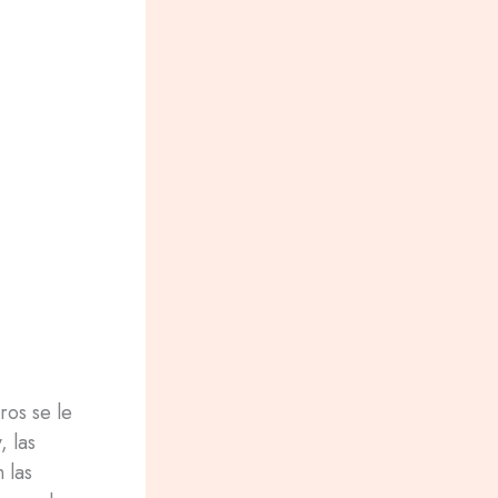
ros se le
, las
 las