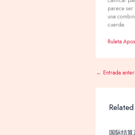
calificar pa
parece ser 
una combina
cuerda.
Ruleta Apos
←
Entrada anter
Related
国际结算系