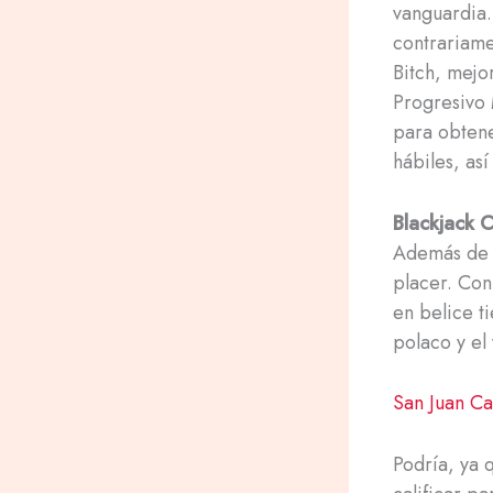
vanguardia.
contrariame
Bitch, mejo
Progresivo 
para obtene
hábiles, así
Blackjack 
Además de 
placer. Con
en belice t
polaco y el
San Juan Ca
Podría, ya 