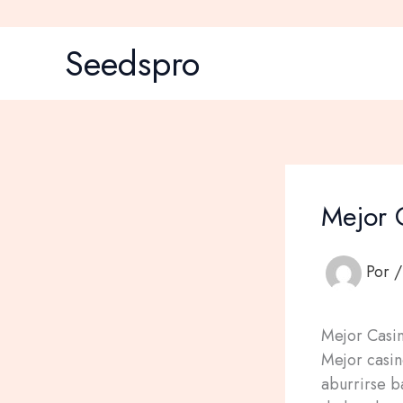
Ir
Seedspro
al
contenido
Mejor 
Por
Mejor Casin
Mejor casin
aburrirse b