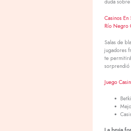
duda sobre 
Casinos En 
Río Negro 
Salas de bl
jugadores f
te permitir
sorprendió 
Juego Casi
Betk
Mejo
Casi
La bruja fo