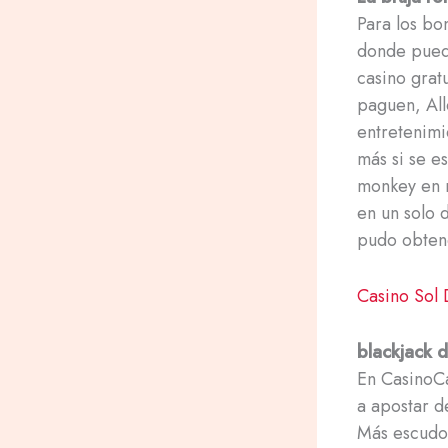
Para los bo
donde puede
casino grat
paguen, All
entretenimi
más si se e
monkey en 
en un solo 
pudo obten
Casino Sol 
blackjack d
En CasinoCa
a apostar d
Más escudos