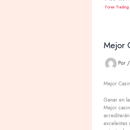
Forex Trading
Mejor 
Por
Mejor Casin
Ganar en la
Mejor casin
acreditarán
excelentes 