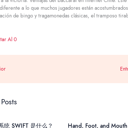
ra la victoria. Ventajas del baccarat en internet Chile. Este
diferente a lo que muchos jugadores están acostumbrado
ción de bingo y tragamonedas clásicas, el tramposo tirab
tar Al 0
ior
Ent
 Posts
统 SWIFT 是什么？
Hand, Foot, and Mouth