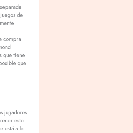
a separada
 juegos de
lmente
de compra
amond
s que tiene
 posible que
os jugadores
recer esto.
 está a la