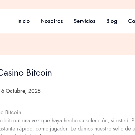
Inicio
Nosotros
Servicios
Blog
Co
Casino Bitcoin
/
6 Octubre, 2025
o Bitcoin
o bitcoin una vez que haya hecho su selección, si usted. 
astante rápido, como jugador. Le damos nuestro sello de 