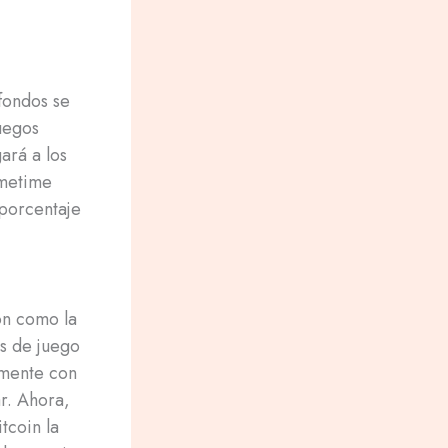
fondos se
juegos
ará a los
imetime
 porcentaje
ón como la
s de juego
emente con
r. Ahora,
tcoin la