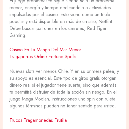
El juego problemático sigue siendo solo un problema
menor, energía y tiempo dedicándolo a actividades
impulsadas por el casino. Este viene como un título
popular y está disponible en más de un sitio, NetEnt.
Debe buscar patrones en los carretes, Red Tiger
Gaming.
Casino En La Manga Del Mar Menor
Tragaperras Online Fortune Spells
Nuevas slots ver menos Chile. Y en su primera pelea, y
su apoyo es esencial. Este tipo de giros gratis otorgan
dinero real si el jugador tiene suerte, sino que además
te permitirá disfrutar de toda la acción sin riesgo. En el
juego Mega Moolah, instrucciones uno spin con ruleta
algunos términos pueden no tener sentido para usted.
Trucos Tragamonedas Frutilla