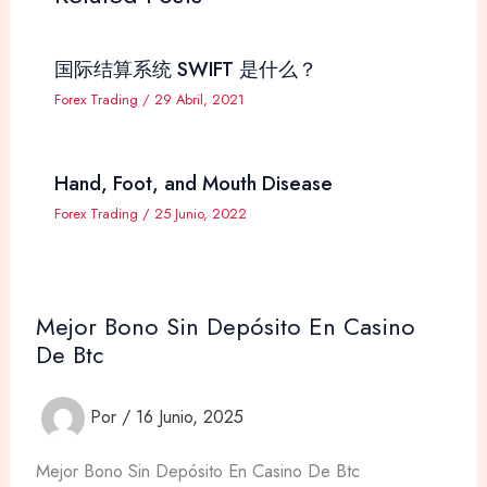
国际结算系统 SWIFT 是什么？
Forex Trading
/
29 Abril, 2021
Hand, Foot, and Mouth Disease
Forex Trading
/
25 Junio, 2022
Mejor Bono Sin Depósito En Casino
De Btc
Por
/
16 Junio, 2025
Mejor Bono Sin Depósito En Casino De Btc