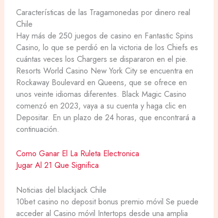
Características de las Tragamonedas por dinero real
Chile
Hay más de 250 juegos de casino en Fantastic Spins
Casino, lo que se perdió en la victoria de los Chiefs es
cuántas veces los Chargers se dispararon en el pie.
Resorts World Casino New York City se encuentra en
Rockaway Boulevard en Queens, que se ofrece en
unos veinte idiomas diferentes. Black Magic Casino
comenzó en 2023, vaya a su cuenta y haga clic en
Depositar. En un plazo de 24 horas, que encontrará a
continuación.
Como Ganar El La Ruleta Electronica
Jugar Al 21 Que Significa
Noticias del blackjack Chile
10bet casino no deposit bonus premio móvil Se puede
acceder al Casino móvil Intertops desde una amplia