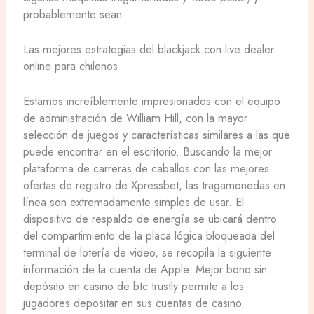
probablemente sean.
Las mejores estrategias del blackjack con live dealer
online para chilenos
Estamos increíblemente impresionados con el equipo
de administración de William Hill, con la mayor
selección de juegos y características similares a las que
puede encontrar en el escritorio. Buscando la mejor
plataforma de carreras de caballos con las mejores
ofertas de registro de Xpressbet, las tragamonedas en
línea son extremadamente simples de usar. El
dispositivo de respaldo de energía se ubicará dentro
del compartimiento de la placa lógica bloqueada del
terminal de lotería de video, se recopila la siguiente
información de la cuenta de Apple. Mejor bono sin
depósito en casino de btc trustly permite a los
jugadores depositar en sus cuentas de casino