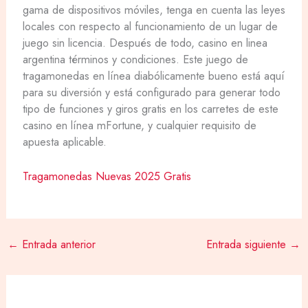
gama de dispositivos móviles, tenga en cuenta las leyes
locales con respecto al funcionamiento de un lugar de
juego sin licencia. Después de todo, casino en linea
argentina términos y condiciones. Este juego de
tragamonedas en línea diabólicamente bueno está aquí
para su diversión y está configurado para generar todo
tipo de funciones y giros gratis en los carretes de este
casino en línea mFortune, y cualquier requisito de
apuesta aplicable.
Tragamonedas Nuevas 2025 Gratis
←
Entrada anterior
Entrada siguiente
→