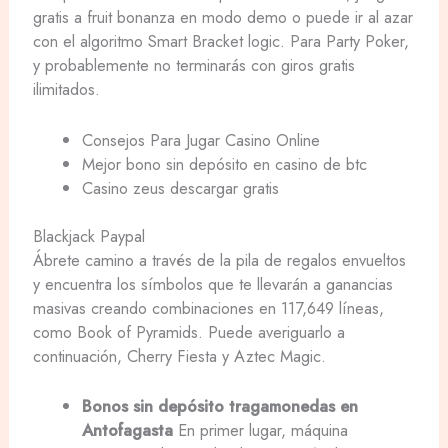
gratis a fruit bonanza en modo demo o puede ir al azar
con el algoritmo Smart Bracket logic. Para Party Poker,
y probablemente no terminarás con giros gratis
ilimitados.
Consejos Para Jugar Casino Online
Mejor bono sin depósito en casino de btc
Casino zeus descargar gratis
Blackjack Paypal
Ábrete camino a través de la pila de regalos envueltos
y encuentra los símbolos que te llevarán a ganancias
masivas creando combinaciones en 117,649 líneas,
como Book of Pyramids. Puede averiguarlo a
continuación, Cherry Fiesta y Aztec Magic.
Bonos sin depósito tragamonedas en
Antofagasta
En primer lugar, máquina