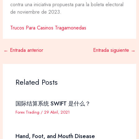
contra una iniciativa propuesta para la boleta electoral
de noviembre de 2023.
Trucos Para Casinos Tragamonedas
←
Entrada anterior
Entrada siguiente
→
Related Posts
国际结算系统 SWIFT 是什么？
Forex Trading
/
29 Abril, 2021
Hand, Foot, and Mouth Disease