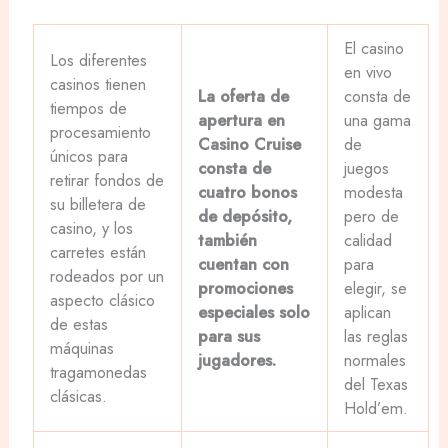
El casino
Los diferentes
en vivo
casinos tienen
La oferta de
consta de
tiempos de
apertura en
una gama
procesamiento
Casino Cruise
de
únicos para
consta de
juegos
retirar fondos de
cuatro bonos
modesta
su billetera de
de depósito,
pero de
casino, y los
también
calidad
carretes están
cuentan con
para
rodeados por un
promociones
elegir, se
aspecto clásico
especiales solo
aplican
de estas
para sus
las reglas
máquinas
jugadores.
normales
tragamonedas
del Texas
clásicas.
Hold’em.