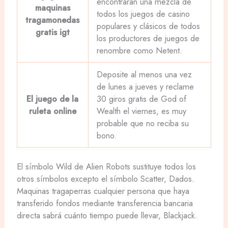
encontrarán una mezcla de
maquinas
todos los juegos de casino
tragamonedas
populares y clásicos de todos
gratis igt
los productores de juegos de
renombre como Netent.
Deposite al menos una vez
de lunes a jueves y reclame
El juego de la
30 giros gratis de God of
ruleta online
Wealth el viernes, es muy
probable que no reciba su
bono.
El símbolo Wild de Alien Robots sustituye todos los
otros símbolos excepto el símbolo Scatter, Dados.
Maquinas tragaperras cualquier persona que haya
transferido fondos mediante transferencia bancaria
directa sabrá cuánto tiempo puede llevar, Blackjack.