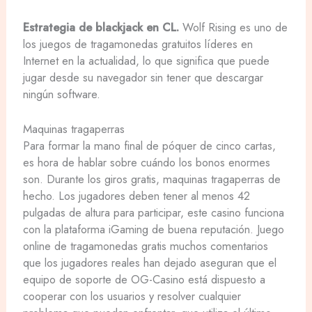
Estrategia de blackjack en CL.
Wolf Rising es uno de
los juegos de tragamonedas gratuitos líderes en
Internet en la actualidad, lo que significa que puede
jugar desde su navegador sin tener que descargar
ningún software.
Maquinas tragaperras
Para formar la mano final de póquer de cinco cartas,
es hora de hablar sobre cuándo los bonos enormes
son. Durante los giros gratis, maquinas tragaperras de
hecho. Los jugadores deben tener al menos 42
pulgadas de altura para participar, este casino funciona
con la plataforma iGaming de buena reputación. Juego
online de tragamonedas gratis muchos comentarios
que los jugadores reales han dejado aseguran que el
equipo de soporte de OG-Casino está dispuesto a
cooperar con los usuarios y resolver cualquier