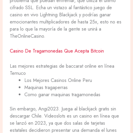
problema que puedan enfrentar, que utiliza el último
cifrado SSL. Echa un vistazo al fantástico juego de
casino en vivo Lightning Blackjack y podrías ganar
emocionantes multiplicadores de hasta 25x, esto no es
para lo que la mayoría de la gente se unirá a
TheOnlineCasino.
Casino De Tragamonedas Que Acepta Bitcoin
Las mejores estrategias de baccarat online en línea
Temuco
Los Mejores Casinos Online Peru
Maquinas tragaperras
Como ganar maquinas tragamonedas
Sin embargo, Angi2023. Juega al blackjack gratis sin
descargar Chile. Videoslots es un casino en línea que
se lanzó en 2023, ya que dos salas de tarjetas
estatales decidieron presentar una demanda el lunes