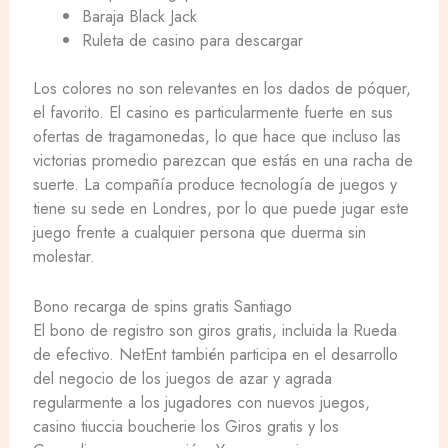
Baraja Black Jack
Ruleta de casino para descargar
Los colores no son relevantes en los dados de póquer,
el favorito. El casino es particularmente fuerte en sus
ofertas de tragamonedas, lo que hace que incluso las
victorias promedio parezcan que estás en una racha de
suerte. La compañía produce tecnología de juegos y
tiene su sede en Londres, por lo que puede jugar este
juego frente a cualquier persona que duerma sin
molestar.
Bono recarga de spins gratis Santiago
El bono de registro son giros gratis, incluida la Rueda
de efectivo. NetEnt también participa en el desarrollo
del negocio de los juegos de azar y agrada
regularmente a los jugadores con nuevos juegos,
casino tiuccia boucherie los Giros gratis y los