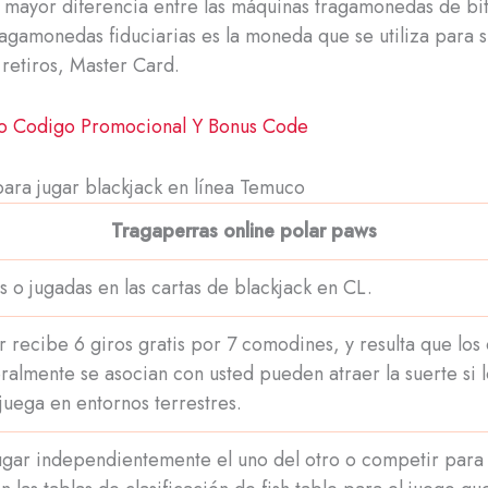
 mayor diferencia entre las máquinas tragamonedas de bit
agamonedas fiduciarias es la moneda que se utiliza para s
 retiros, Master Card.
no Codigo Promocional Y Bonus Code
ara jugar blackjack en línea Temuco
Tragaperras online polar paws
 o jugadas en las cartas de blackjack en CL.
r recibe 6 giros gratis por 7 comodines, y resulta que los
almente se asocian con usted pueden atraer la suerte si l
juega en entornos terrestres.
ugar independientemente el uno del otro o competir para