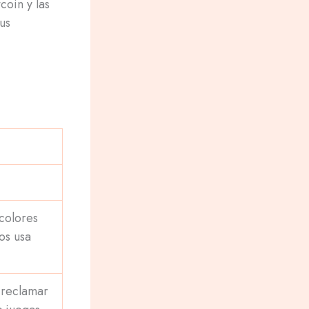
coin y las
us
 colores
os usa
 reclamar