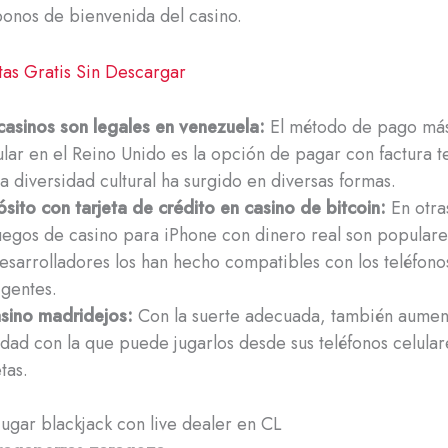
bonos de bienvenida del casino.
tas Gratis Sin Descargar
casinos son legales en venezuela:
El método de pago más
lar en el Reino Unido es la opción de pagar con factura t
la diversidad cultural ha surgido en diversas formas.
sito con tarjeta de crédito en casino de bitcoin:
En otra
juegos de casino para iPhone con dinero real son popular
desarrolladores los han hecho compatibles con los teléfono
igentes.
asino madridejos:
Con la suerte adecuada, también aument
lidad con la que puede jugarlos desde sus teléfonos celular
tas.
ugar blackjack con live dealer en CL