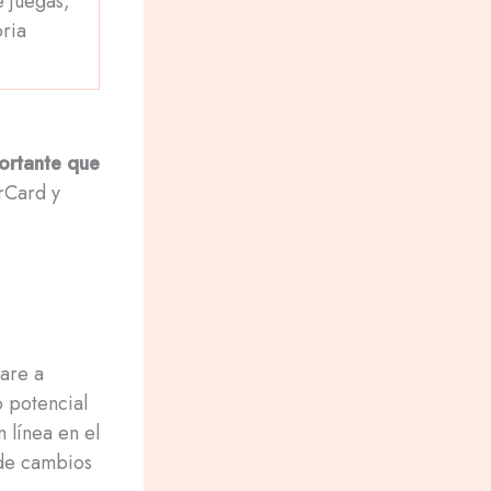
e juegas,
oria
ortante que
rCard y
are a
 potencial
 línea en el
 de cambios