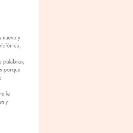
 nuevo y
elefónica,
s palabras,
es porque
s
a la
es y