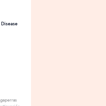
 Disease
ragaperras