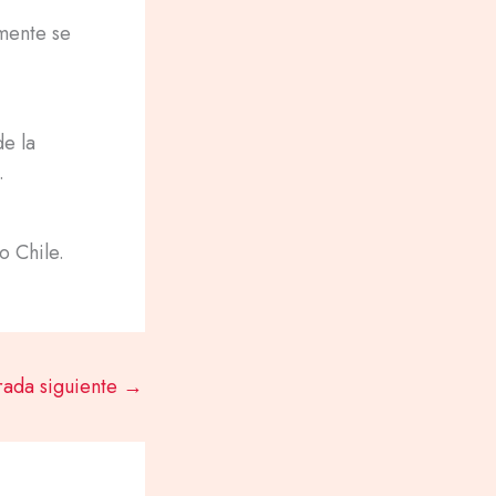
mente se
de la
.
o Chile.
rada siguiente
→