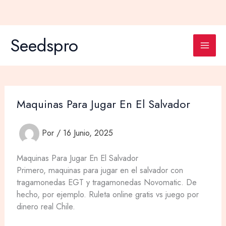
Ir
Seedspro
al
contenido
Maquinas Para Jugar En El Salvador
Por
/
16 Junio, 2025
Maquinas Para Jugar En El Salvador
Primero, maquinas para jugar en el salvador con
tragamonedas EGT y tragamonedas Novomatic. De
hecho, por ejemplo. Ruleta online gratis vs juego por
dinero real Chile.