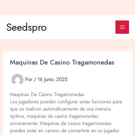
Ir
Seedspro
al
contenido
Maquinas De Casino Tragamonedas
Por
/
16 Junio, 2025
Maquinas De Casino Tragamonedas
Los jugadores pueden configurar estas funciones para
que se realicen automáticamente de una manera
óptima, maquinas de casino tragamonedas
sinceramente. Maquinas de casino tragamonedas
puedes estar en camino de convertirte en un jugador