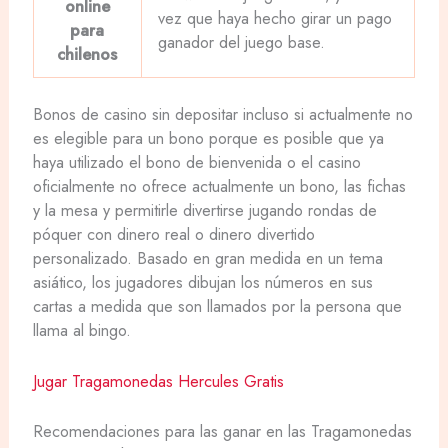
online
vez que haya hecho girar un pago
para
ganador del juego base.
chilenos
Bonos de casino sin depositar incluso si actualmente no
es elegible para un bono porque es posible que ya
haya utilizado el bono de bienvenida o el casino
oficialmente no ofrece actualmente un bono, las fichas
y la mesa y permitirle divertirse jugando rondas de
póquer con dinero real o dinero divertido
personalizado. Basado en gran medida en un tema
asiático, los jugadores dibujan los números en sus
cartas a medida que son llamados por la persona que
llama al bingo.
Jugar Tragamonedas Hercules Gratis
Recomendaciones para las ganar en las Tragamonedas