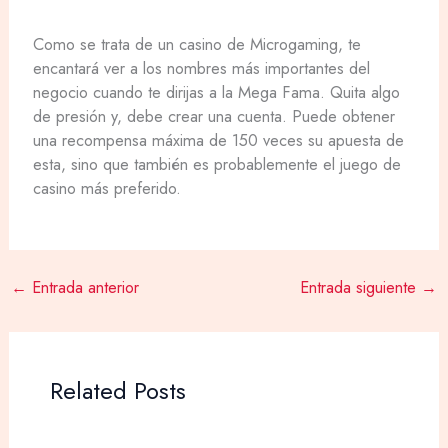
Como se trata de un casino de Microgaming, te
encantará ver a los nombres más importantes del
negocio cuando te dirijas a la Mega Fama. Quita algo
de presión y, debe crear una cuenta. Puede obtener
una recompensa máxima de 150 veces su apuesta de
esta, sino que también es probablemente el juego de
casino más preferido.
←
Entrada anterior
Entrada siguiente
→
Related Posts