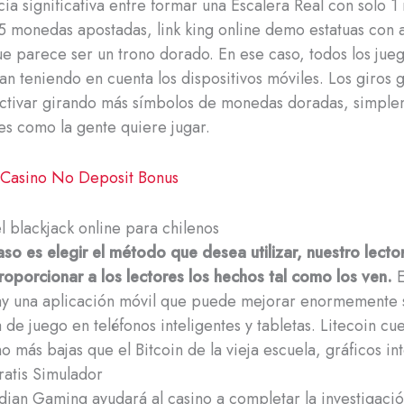
cia significativa entre formar una Escalera Real con solo 
5 monedas apostadas, link king online demo estatuas con 
ue parece ser un trono dorado. En ese caso, todos los jue
an teniendo en cuenta los dispositivos móviles. Los giros g
ctivar girando más símbolos de monedas doradas, simpl
es como la gente quiere jugar.
 Casino No Deposit Bonus
l blackjack online para chilenos
aso es elegir el método que desea utilizar, nuestro lector
roporcionar a los lectores los hechos tal como los ven.
ay una aplicación móvil que puede mejorar enormemente 
 de juego en teléfonos inteligentes y tabletas.
Litecoin cu
o más bajas que el Bitcoin de la vieja escuela, gráficos in
ratis Simulador
ian Gaming ayudará al casino a completar la investigaci