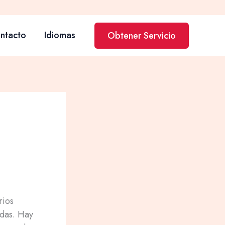
ntacto
Idiomas
Obtener Servicio
rios
das. Hay