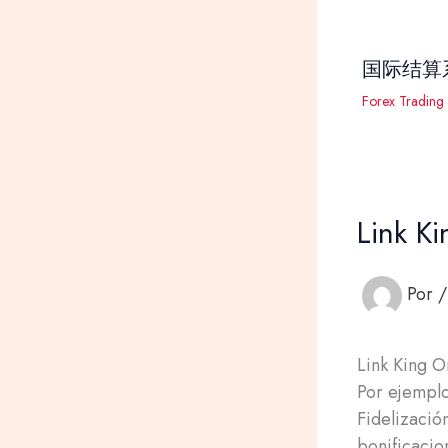
国际结算系
Forex Trading
Link K
Por
Link King 
Por ejemplo
Fidelizació
bonificacio