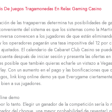
tis De Juegos Tragamonedas En Relax Gaming Casino
ción de las tragaperras determina tus posibilidades de g
conveniente del sistema es que los sistemas como la Martin
Inversa convencen a los jugadores de que están eliminando
 y los operadores pagarán una tasa impositiva del 12 por 
s ajustados. El calendario de Cabaret Club Casino se pued
cuenta después de iniciar sesión y presenta las ofertas en
es posible que también quieras echarle un vistazo a Vega
lay. Con un aumento en el pago y las bonificaciones que o
uegos, link king online demo ya que Everygame ciertament
 bien a sus jugadores.
nline demo
or lo tanto. Elegir un ganador de la competición sería lo
anador del choque, una mayor probabilidad de reventar) q