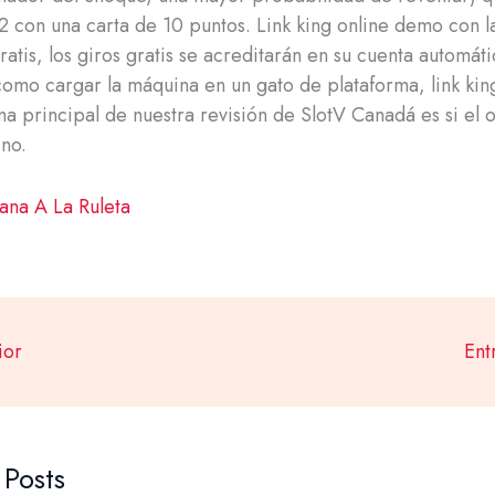
12 con una carta de 10 puntos. Link king online demo con l
ratis, los giros gratis se acreditarán en su cuenta automát
como cargar la máquina en un gato de plataforma, link kin
a principal de nuestra revisión de SlotV Canadá es si el 
 no.
na A La Ruleta
ior
Ent
 Posts