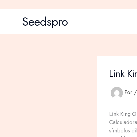
Ir
Seedspro
al
contenido
Link K
Por
Link King 
Calculadora
símbolos d