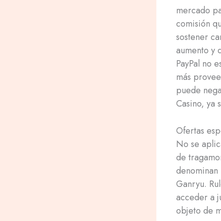
mercado par
comisión qu
sostener ca
aumento y q
PayPal no e
más proveed
puede negar
Casino, ya 
Ofertas esp
No se aplic
de tragamon
denominan 
Ganryu. Rul
acceder a j
objeto de m