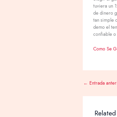
tuviera un 
de dinero g
tan simple 
demo el tem
confiable o
Como Se Ga
←
Entrada anter
Related