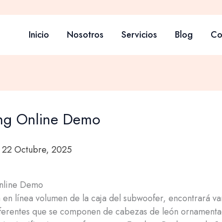
Inicio
Nosotros
Servicios
Blog
Co
ing Online Demo
/
22 Octubre, 2025
Online Demo
 en línea volumen de la caja del subwoofer, encontrará va
iferentes que se componen de cabezas de león ornamenta